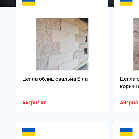
Цегла облицювальна Біла
Цегла 
коричн
44грн/шт
48грн/