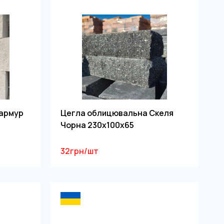
армур
Цегла облицювальна Скеля
Чорна 230х100х65
32грн/шт