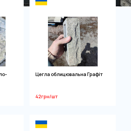
ло-
Цегла облицювальна Графіт
42грн/шт