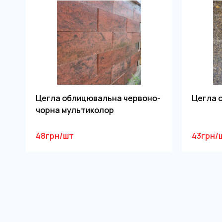
Цегла облицювальна червоно-
Цегла 
чорна мультиколор
48грн/шт
43грн/