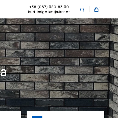
+38 (067) 380-83-30
0
bud-imige.km@ukr.net
а