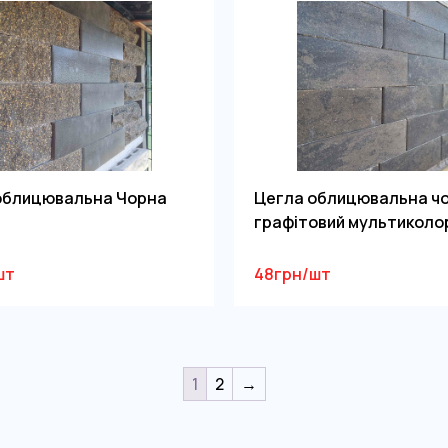
облицювальна Чорна
Цегла облицювальна ч
графітовий мультиколо
шт
48грн/шт
1
2
→