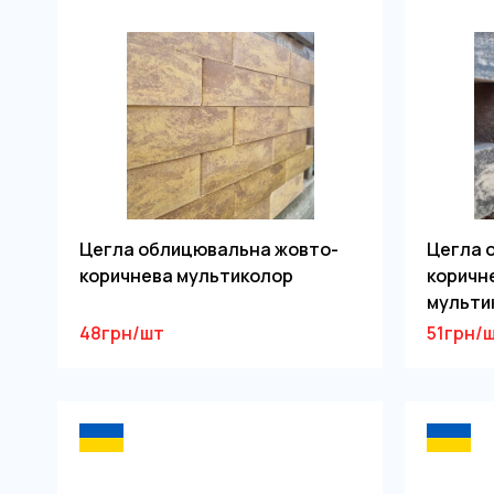
Цегла облицювальна жовто-
Цегла 
коричнева мультиколор
коричн
мульти
48грн/шт
51грн/