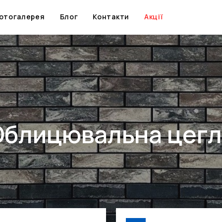
Skip
to
отогалерея
Блог
Контакти
Акції
content
Облицювальна цегл