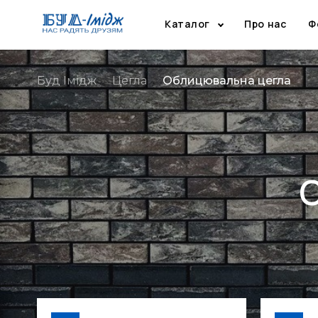
Каталог
Про нас
Ф
Буд Імідж
Цегла
Облицювальна цегла