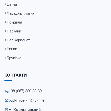
Цегла
Фасадна плитка
Покрівля
Паркани
Полікарбонат
Ринви
Бруківка
КОНТАКТИ
+38 (067) 380-83-30
bud-imige.km@ukr.net
м. Хмельницький