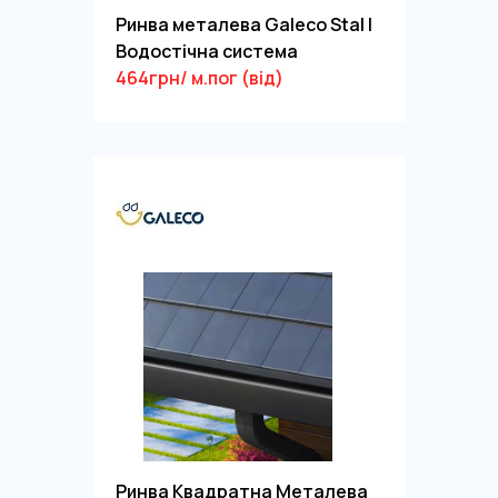
Ринва металева Galeco Stal |
Водостічна система
464грн/ м.пог (від)
Ринва Квадратна Металева