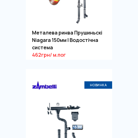
Металева ринва Прушиньскі
Niagara 150мм | Водостічна
система
462грн/ м.пог
НОВИНКА