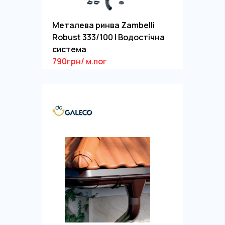
Металева ринва Zambelli
Robust 333/100 | Водостічна
система
790грн/ м.пог