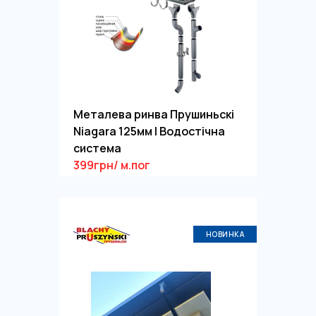
Металева ринва Прушиньскі
Niagara 125мм | Водостічна
система
399грн/ м.пог
НОВИНКА