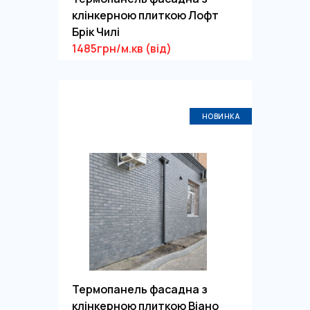
клінкерною плиткою Лофт
Брік Чилі
1485грн/м.кв (від)
НОВИНКА
Термопанель фасадна з
клінкерною плиткою Віано