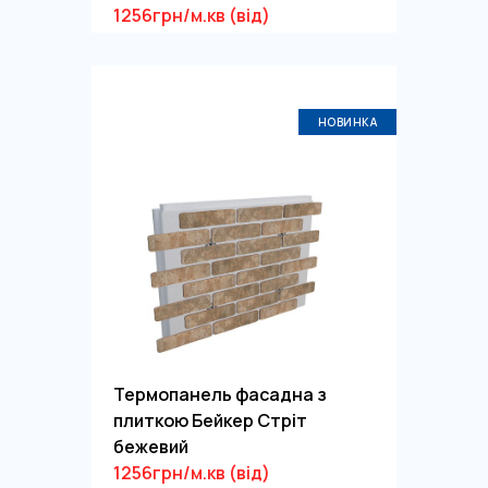
1256грн/м.кв (від)
НОВИНКА
Термопанель фасадна з
плиткою Бейкер Стріт
бежевий
1256грн/м.кв (від)