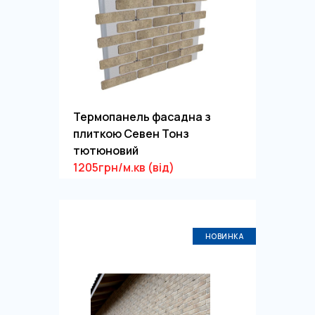
Термопанель фасадна з
плиткою Севен Тонз
тютюновий
1205грн/м.кв (від)
НОВИНКА