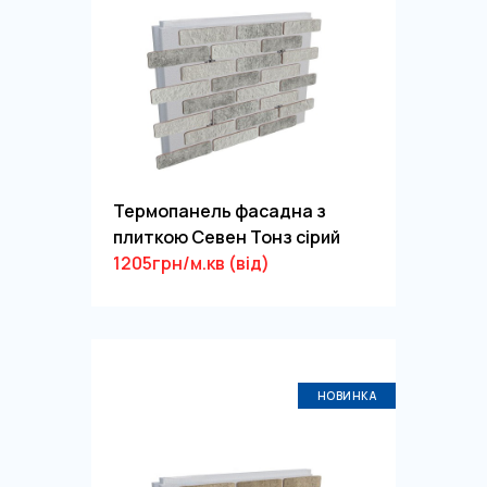
Термопанель фасадна з
плиткою Севен Тонз сірий
1205грн/м.кв (від)
НОВИНКА