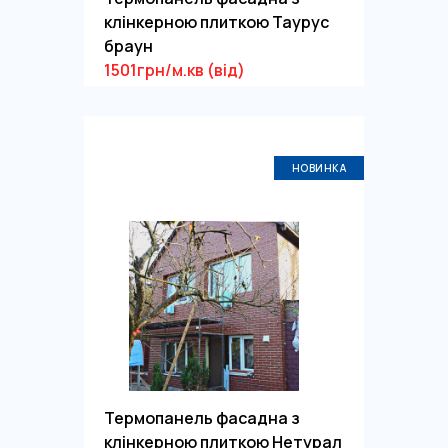
клінкерною плиткою Таурус
браун
1501грн/м.кв (від)
НОВИНКА
Термопанель фасадна з
клінкерною плиткою Нетурал