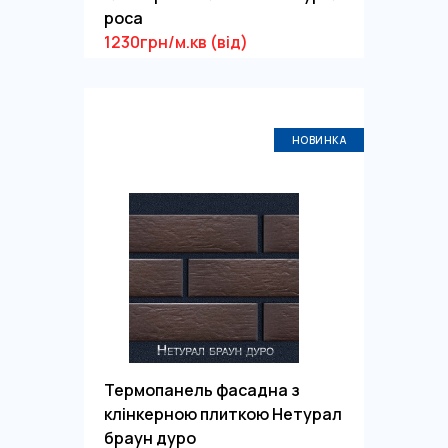
роса
1230грн/м.кв (від)
НОВИНКА
Термопанель фасадна з
клінкерною плиткою Нетурал
браун дуро