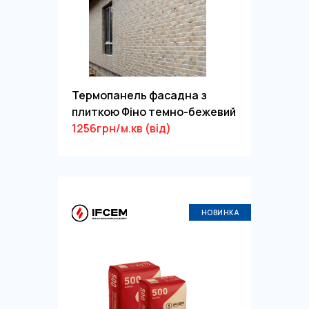
Термопанель фасадна з
плиткою Фiно темно-бежевий
1256грн/м.кв (від)
НОВИНКА