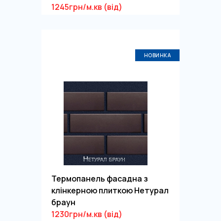
1245грн/м.кв (від)
НОВИНКА
Термопанель фасадна з
клінкерною плиткою Нетурал
браун
1230грн/м.кв (від)