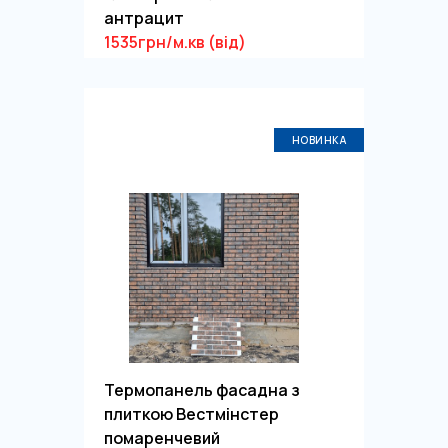
антрацит
1535грн/м.кв (від)
НОВИНКА
Термопанель фасадна з
плиткою Вестмінстер
помаренчевий