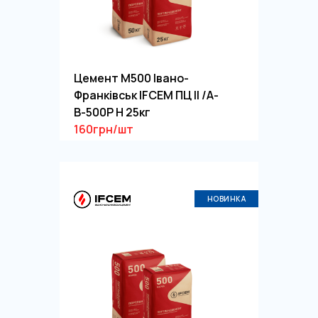
Цемент М500 Івано-
Франківськ IFCEM ПЦ ІІ /А-
В-500Р Н 25кг
160грн/шт
НОВИНКА