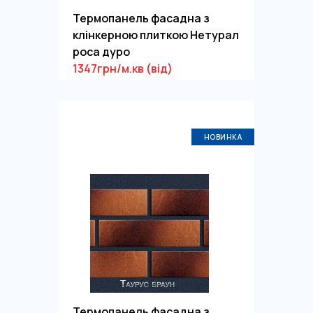
Термопанель фасадна з
клінкерною плиткою Нетурал
роса дуро
1347грн/м.кв (від)
НОВИНКА
Термопанель фасадна з