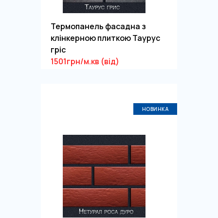
Термопанель фасадна з
клінкерною плиткою Таурус
гріс
1501грн/м.кв (від)
НОВИНКА