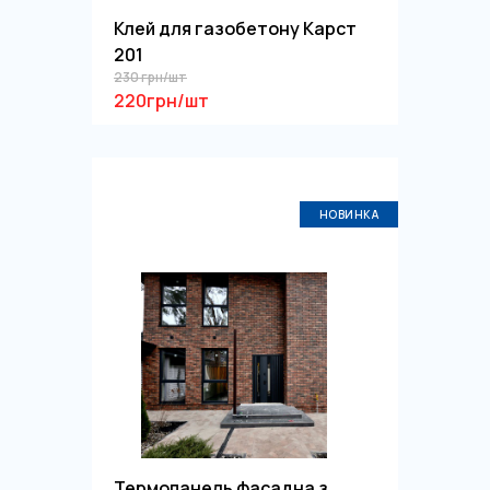
Клей для газобетону Карст
201
230 грн/шт
220грн/шт
НОВИНКА
Термопанель фасадна з