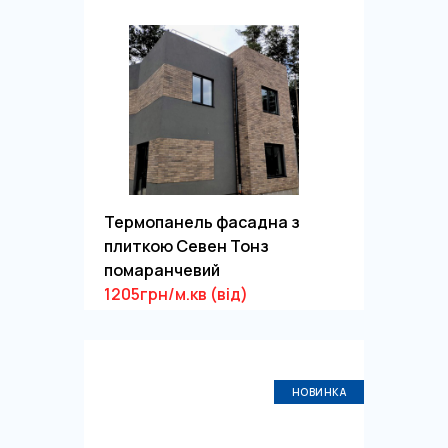
Термопанель фасадна з
плиткою Севен Тонз
помаранчевий
1205грн/м.кв (від)
НОВИНКА