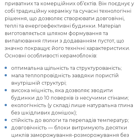
приватних та комерційних об’єктів. Він поєднує у
собі традиційну кераміку та сучасні технологічні
рішення, що дозволяє створювати довговічні,
теплі та енергоефективні будинки. Матеріал
виготовляється шляхом формування та
випалювання глини з додаванням пустот, що
значно покращує його технічні характеристики.
Основні особливості керамоблоків:
оптимальна щільність та структурованість;
мала теплопровідність завдяки пористій
внутрішній структурі;
висока міцність, яка дозволяє зводити
будинки до 10 поверхів із несучими стінами;
екологічність (у складі лише натуральна глина
без шкідливих домішок);
стійкість до вологи та перепадів температур;
довговічність — блоки витримують десятки
циклів заморожування-розморожування без