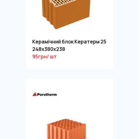
Керамічний блок Кератерм 25
248х380х238
95грн/ шт