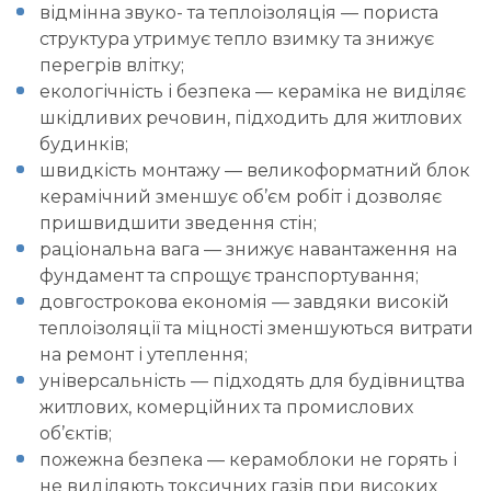
відмінна звуко- та теплоізоляція — пориста
структура утримує тепло взимку та знижує
перегрів влітку;
екологічність і безпека — кераміка не виділяє
шкідливих речовин, підходить для житлових
будинків;
швидкість монтажу — великоформатний
блок
керамічний
зменшує об’єм робіт і дозволяє
пришвидшити зведення стін;
раціональна вага — знижує навантаження на
фундамент та спрощує транспортування;
довгострокова економія — завдяки високій
теплоізоляції та міцності зменшуються витрати
на ремонт і утеплення;
універсальність — підходять для будівництва
житлових, комерційних та промислових
об’єктів;
пожежна безпека — керамоблоки не горять і
не виділяють токсичних газів при високих