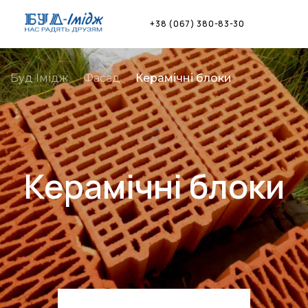
Skip
to
+38 (067) 380-83-30
content
Буд Імідж
Фасад
Керамічні блоки
Керамічні блоки