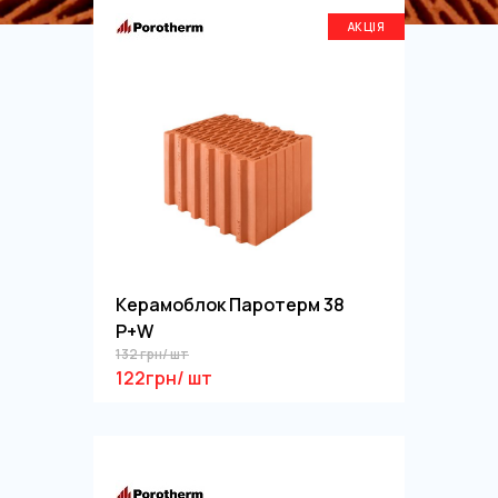
АКЦІЯ
Керамоблок Паротерм 38
P+W
132 грн/ шт
122грн/ шт