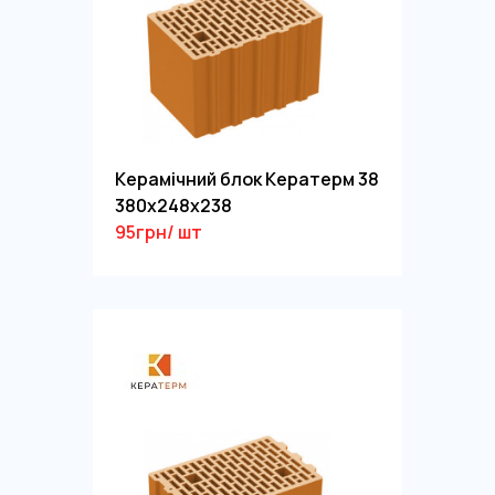
Керамічний блок Кератерм 38
380х248х238
95грн/ шт