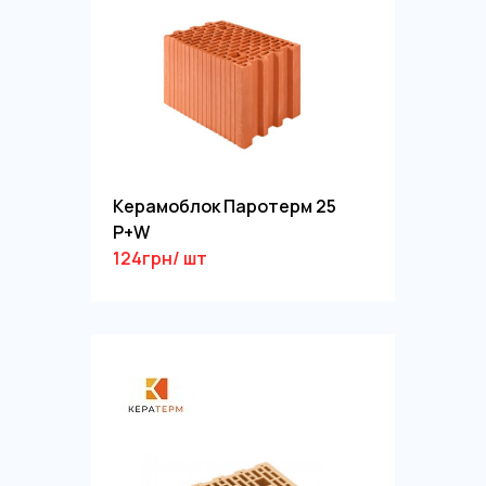
Керамоблок Паротерм 25
P+W
124грн/ шт