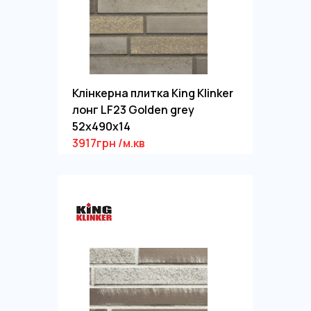
Клінкерна плитка King Klinker
лонг LF23 Golden grey
52x490x14
3917грн /м.кв