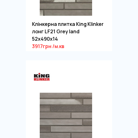
Клінкерна плитка King Klinker
лонг LF21 Grey land
52x490x14
3917грн /м.кв