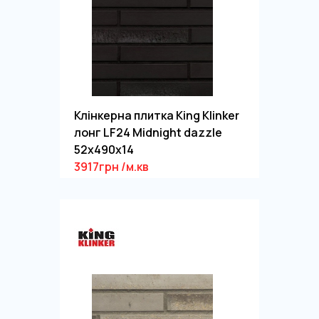
Клінкерна плитка King Klinker
лонг LF24 Midnight dazzle
52x490x14
3917грн /м.кв