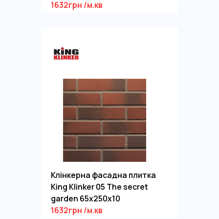
1632грн /м.кв
Клінкерна фасадна плитка
King Klinker 05 The secret
garden 65x250x10
1632грн /м.кв