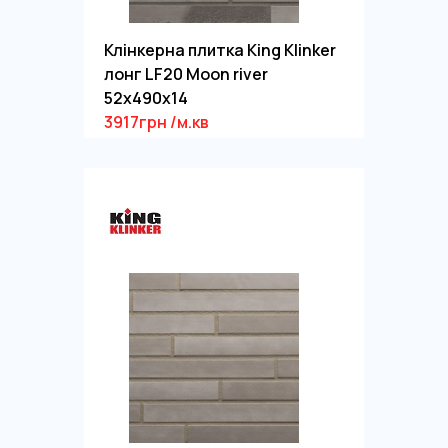
Клінкерна плитка King Klinker
лонг LF20 Moon river
52x490x14
3917грн /м.кв