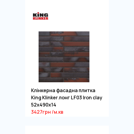
Клінкерна фасадна плитка
King Klinker лонг LF03 Iron clay
52x490x14
3427грн /м.кв