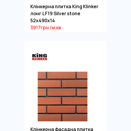
Клінкерна плитка King Klinker
лонг LF19 Silver stone
52x490x14
3917грн /м.кв
Клінкерна фасадна плитка