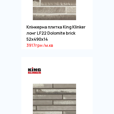
Клінкерна плитка King Klinker
лонг LF22 Dolomite brick
52x490x14
3917грн /м.кв