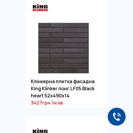
Клінкерна плитка фасадна
King Klinker лонг LF05 Black
heart 52x490x14
3427грн /м.кв