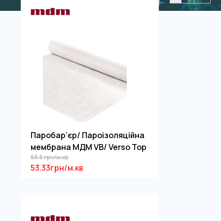
Паробар’єр/ Пароізоляційна
мембрана МДМ VB/ Verso Top
65.5 грн/м.кв
53.33грн/м.кв