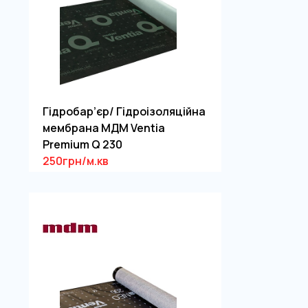
Гідробар’єр/ Гідроізоляційна
мембрана МДМ Ventia
Premium Q 230
250грн/м.кв