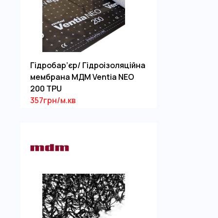
Гідробар’єр/ Гідроізоляційна
мембрана МДМ Ventia NEO
200 TPU
357грн/м.кв