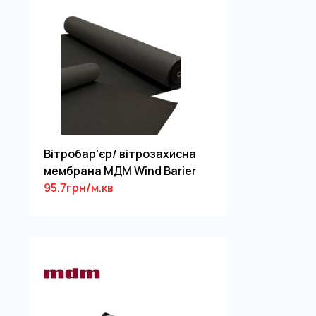
Вітробар’єр/ вітрозахисна
мембрана МДМ Wind Barier
95.7грн/м.кв