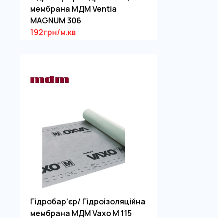
мембрана МДМ Ventia
MAGNUM 306
192грн/м.кв
Гідробар’єр/ Гідроізоляційна
мембрана МДМ Vaxo М 115