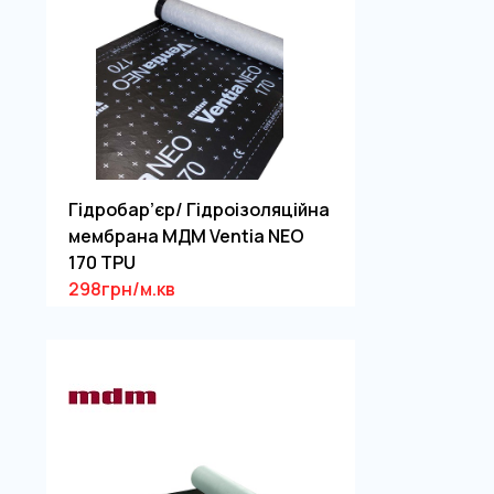
Гідробар’єр/ Гідроізоляційна
мембрана МДМ Ventia NEO
170 TPU
298грн/м.кв