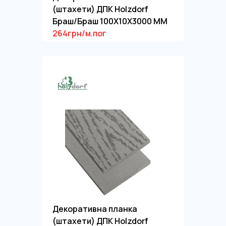
(штахети) ДПК Holzdorf
Браш/Браш 100Х10Х3000 ММ
264грн/м.пог
Декоративна планка
(штахети) ДПК Holzdorf