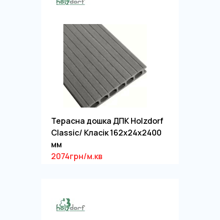
Терасна дошка ДПК Holzdorf
Classic/ Класік 162х24х2400
мм
2074грн/м.кв