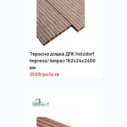
Терасна дошка ДПК Holzdorf
Impress/ Імпрес 162х24х2400
мм
2593грн/м.кв