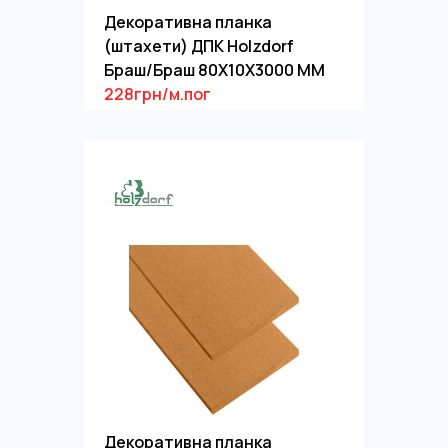
Декоративна планка
(штахети) ДПК Holzdorf
Браш/Браш 80Х10Х3000 ММ
228грн/м.пог
Декоративна планка