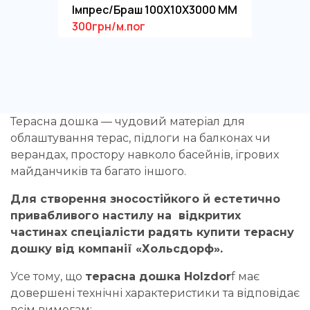
Імпрес/Браш 100Х10Х3000 ММ
300грн/м.пог
Терасна дошка — чудовий матеріал для
облаштування терас, підлоги на балконах чи
верандах, простору навколо басейнів, ігрових
майданчиків та багато іншого.
Для створення зносостійкого й естетично
привабливого настилу на відкритих
частинах спеціалісти радять купити терасну
дошку від компанії «Хольсдорф».
Усе тому, що
терасна дошка Holzdor
f має
довершені технічні характеристики та відповідає
всім вимогам: