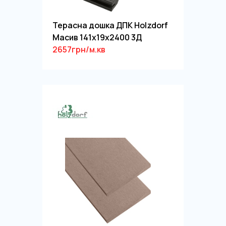
Терасна дошка ДПК Holzdorf
Масив 141х19х2400 3Д
2657грн/м.кв