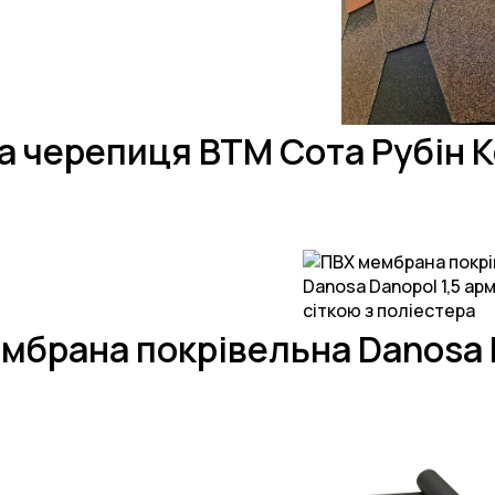
а черепиця BTM Сота Рубін 
мбрана покрівельна Danosa 