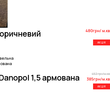
480грн/ м.кв
Коричневий
АКЦІЯ
452 грн/м.кв
Danopol 1,5 армована
385грн/м.кв
АКЦІЯ