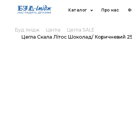
Каталог
Про нас
Ф
Буд Імідж
Цегла
Цегла SALE
Цегла Скала Літос Шоколад/ Коричневий 2