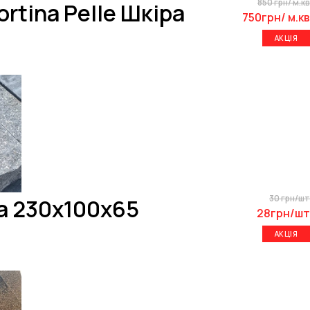
850 грн/ м.кв
rtina Pelle Шкіра
750грн/ м.кв
АКЦІЯ
30 грн/шт
а 230х100х65
28грн/шт
АКЦІЯ