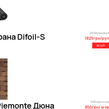
2030 грн/рул
ана Difoil-S
1825грн/рул
АКЦІЯ
938 грн/ м.кв
 Piemonte Дюна
850грн/ м.кв