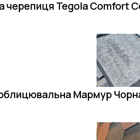
а черепиця Tegola Comfort Co
облицювальна Мармур Чорн