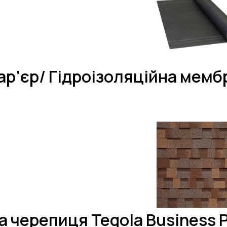
ар’єр/ Гідроізоляційна мембр
а черепиця Tegola Business