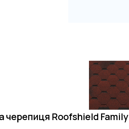
а черепиця Roofshield Famil