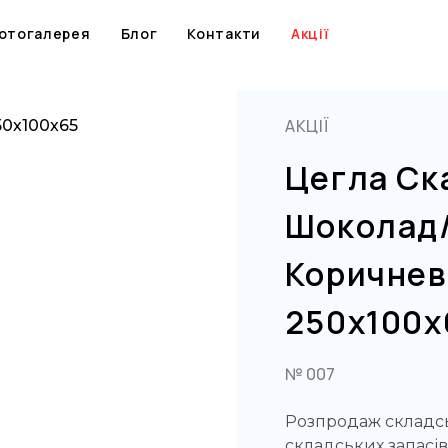
Skip
to
отогалерея
Блог
Контакти
Акції
content
АКЦІЇ
50х100х65
Цегла Ск
Шоколад
Коричнев
250х100х
№ 007
Розпродаж складсь
складських запасів