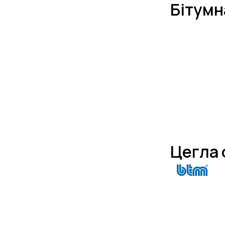
Бітумн
Цегла 