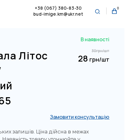
+38 (067) 380-83-30
0
bud-imige.km@ukr.net
В наявності
30
грн/шт
ала Літос
28
грн/шт
/
ий
65
Замовити консультацію
ких залишів. Ціна дійсна в межах
. Наявність товару уточнюйте у