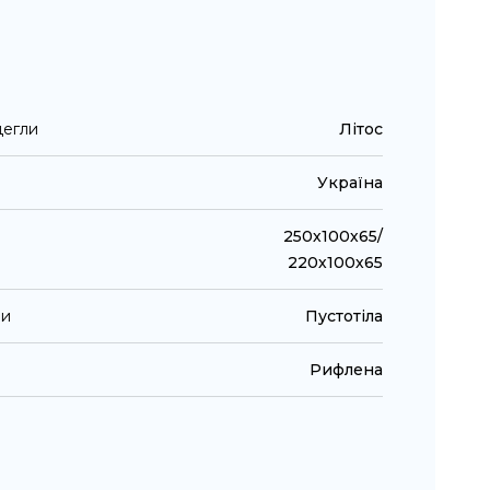
цегли
Літос
Україна
250х100х65/
220х100х65
ли
Пустотіла
Рифлена