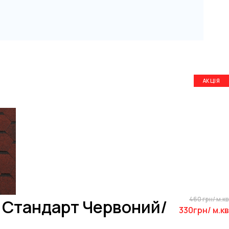
АКЦІЯ
460 грн/ м.кв
y Стандарт Червоний/
330грн/ м.кв