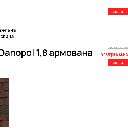
АКЦІЯ
515 грн/м.кв
Danopol 1,8 армована
440грн/м.кв
АКЦІЯ