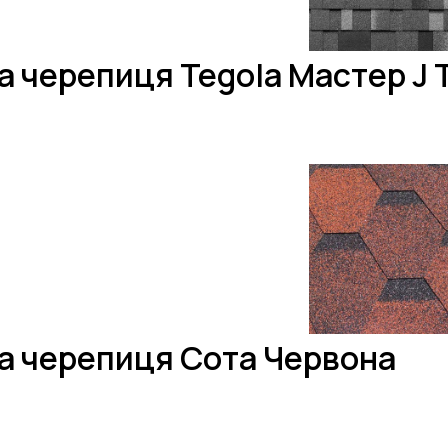
а черепиця Tegola Мастер J
а черепиця Сота Червона