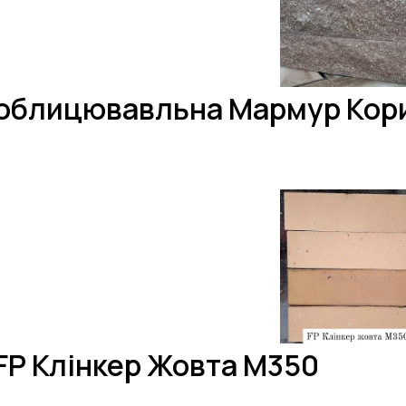
облицювавльна Мармур Кор
FP Клінкер Жовта M350