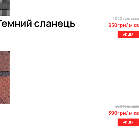
1020 грн/ м.кв
 Темний сланець
950грн/ м.кв
АКЦІЯ
460 грн/ м.кв
390грн/ м.кв
АКЦІЯ