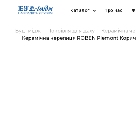
Каталог
Про нас
Ф
Буд Імідж
Покрівля для даху
Керамічна ч
Керамічна черепиця ROBEN Piemont Корич