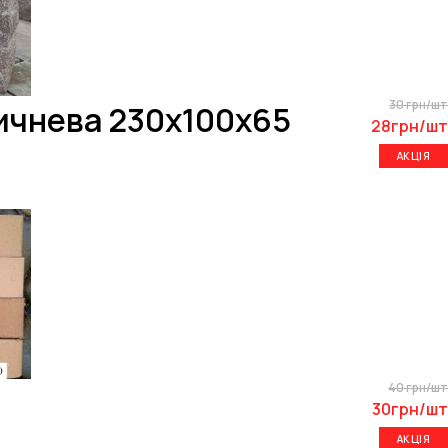
30 грн/шт
ичнева 230х100х65
28грн/шт
АКЦІЯ
40 грн/шт
30грн/шт
АКЦІЯ