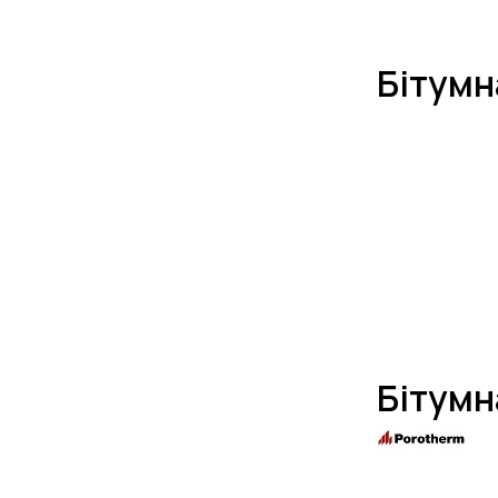
Бітумн
Бітумн