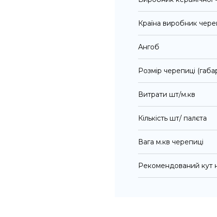
Країна виробник чере
Ангоб
Розмір черепиці (габа
Витрати шт/м.кв
Кількість шт/ палєта
Вага м.кв черепиці
Рекомендований кут н