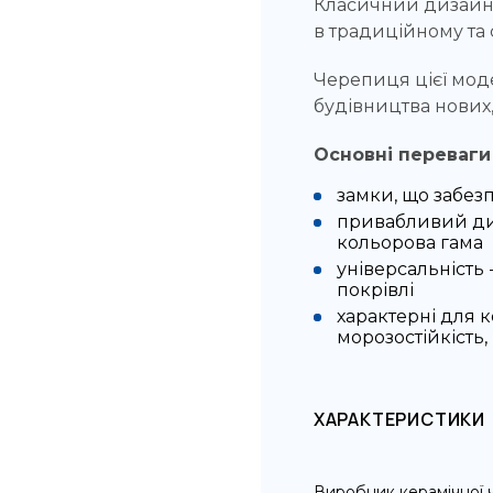
Класичний дизайн 
в традиційному та 
Черепиця цієї мод
будівництва нових, 
Основні переваги
замки, що забез
привабливий ди
кольорова гама
універсальність
покрівлі
характерні для к
морозостійкість
ХАРАКТЕРИСТИКИ
Виробник керамічної 