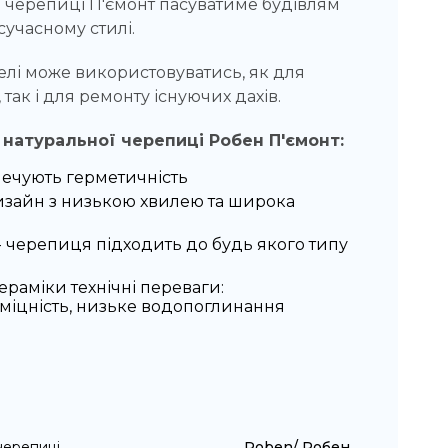
черепиці П'ємонт пасуватиме будівлям
сучасному стилі.
елі може використовуватись, як для
так і для ремонту існуючих дахів.
 натуральної черепиці Робен П'ємонт:
печують герметичність
зайн з низькою хвилею та широка
 - черепиця підходить до будь якого типу
ераміки технічні переваги:
, міцність, низьке водопоглинання
черепиці
Roben/ Робен