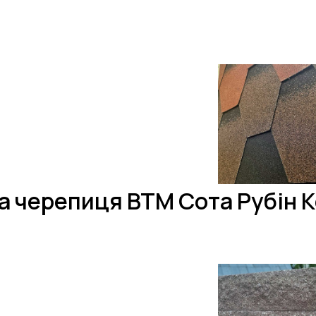
а черепиця BTM Сота Рубін 