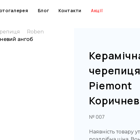
Skip
to
отогалерея
Блог
Контакти
Акції
content
ерепиця
Roben
невий ангоб
Керамічн
черепиц
Piemont
Коричнев
№ 007
Наявність товару у
роздрібна ціна. Во