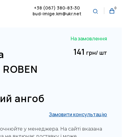
+38 (067) 380-83-30
0
bud-imige.km@ukr.net
На замовлення
141
а
грн/ шт
я ROBEN
ий ангоб
Замовити консультацію
точнюйте у менеджера. На сайті вказана
на не включає доставку і може