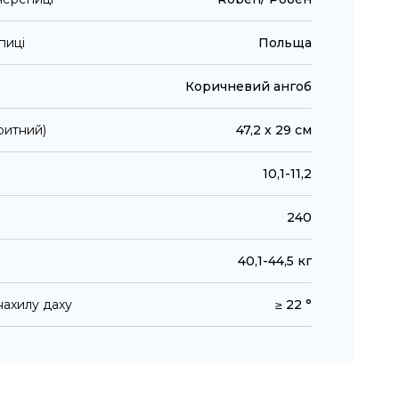
пиці
Польща
Коричневий ангоб
ритний)
47,2 х 29 см
10,1-11,2
240
40,1-44,5 кг
ахилу даху
≥ 22 °