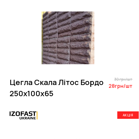
30 грн/шт
Цегла Скала Літос Бордо
28грн/шт
250х100х65
АКЦІЯ