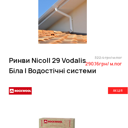
322.4 грн/ м.пог
Ринви Nicoll 29 Vodalis
290.16грн/ м.пог
Біла | Водостічні системи
АКЦІЯ