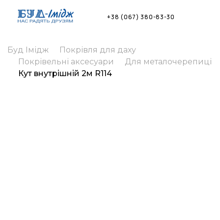
Skip
to
+38 (067) 380-83-30
content
Буд Імідж
Покрівля для даху
Покрівельні аксесуари
Для металочерепиці
Кут внутрішній 2м R114