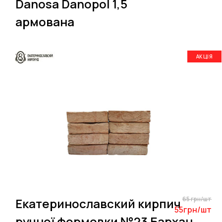
Danosa Danopol 1,5
армована
АКЦІЯ
65 грн/шт
Екатеринославский кирпич
55грн/шт
ручної формовки №23 Бархан