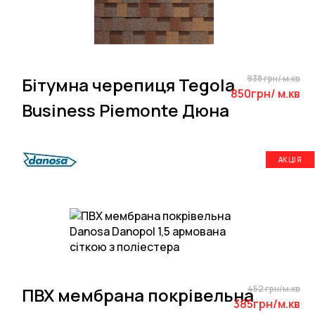
938 грн/ м.кв
Бітумна черепиця Tegola
850грн/ м.кв
Business Piemonte Дюна
АКЦІЯ
452 грн/м.кв
ПВХ мембрана покрівельна
385грн/м.кв