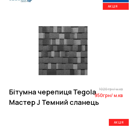
АКЦІЯ
1020 грн/ м.кв
Бітумна черепиця Tegola
950грн/ м.кв
Мастер J Темний сланець
АКЦІЯ