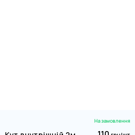
На замовлення
110
Кут внутрішній 2м
грн/шт