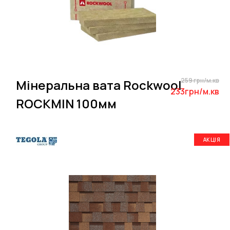
259 грн/м.кв
Мінеральна вата Rockwool
233грн/м.кв
ROCKMIN 100мм
АКЦІЯ