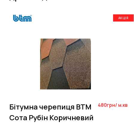
АКЦІЯ
Бітумна черепиця BTM
480грн/ м.кв
Сота Рубін Коричневий