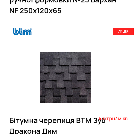
NF 250х120х65
АКЦІЯ
Бітумна черепиця BTM Зуб
437грн/ м.кв
Дракона Дим