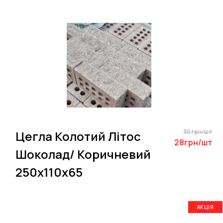
30 грн/шт
Цегла Колотий Літос
28грн/шт
Шоколад/ Коричневий
250х110х65
АКЦІЯ