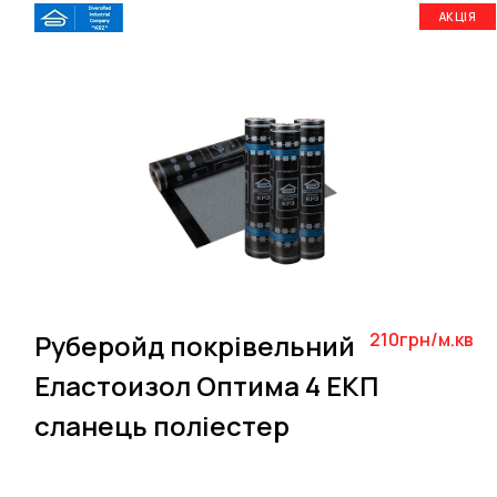
АКЦІЯ
Руберойд покрівельний
210грн/м.кв
Еластоизол Оптима 4 ЕКП
сланець поліестер