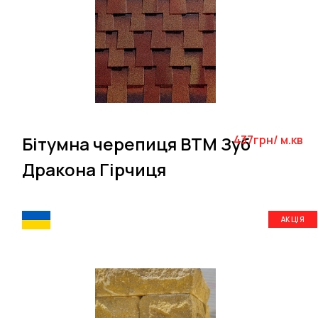
Бітумна черепиця BTM Зуб
437грн/ м.кв
Дракона Гірчиця
АКЦІЯ