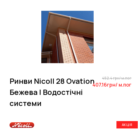
452.4 грн/ м.пог
Ринви Nicoll 28 Ovation
407.16грн/ м.пог
Бежева | Водостічні
системи
АКЦІЯ