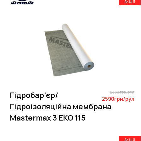
АКЦІЯ
2880 грн/рул
Гідробар’єр/
2590грн/рул
Гідроізоляційна мембрана
Mastermax 3 EKO 115
АКЦІЯ