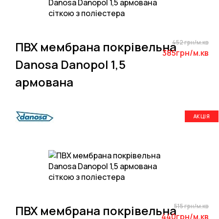
452 грн/м.кв
ПВХ мембрана покрівельна
385грн/м.кв
Danosa Danopol 1,5
армована
АКЦІЯ
515 грн/м.кв
ПВХ мембрана покрівельна
440грн/м.кв