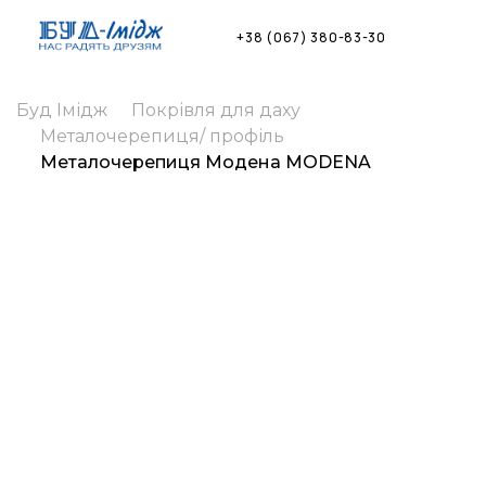
Skip
to
+38 (067) 380-83-30
content
Буд Імідж
Покрівля для даху
Металочерепиця/ профіль
Металочерепиця Модена MODENA