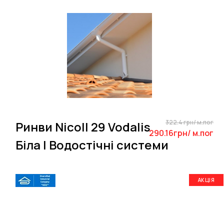
322.4 грн/ м.пог
Ринви Nicoll 29 Vodalis
290.16грн/ м.пог
Біла | Водостічні системи
АКЦІЯ