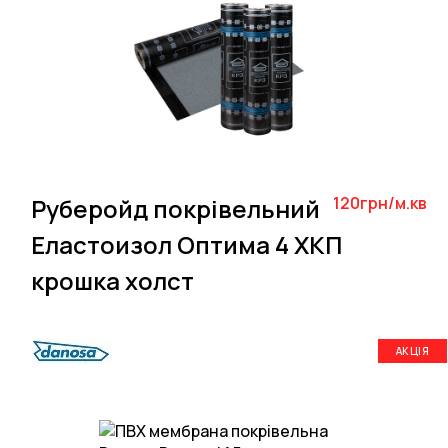
Руберойд покрівельний
120грн/м.кв
Еластоизол Оптима 4 ХКП
крошка холст
АКЦІЯ