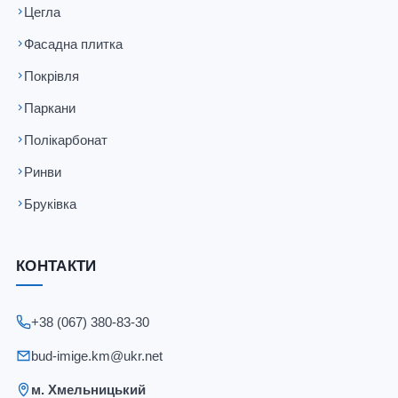
Цегла
Фасадна плитка
Покрівля
Паркани
Полікарбонат
Ринви
Бруківка
КОНТАКТИ
+38 (067) 380-83-30
bud-imige.km@ukr.net
м. Хмельницький