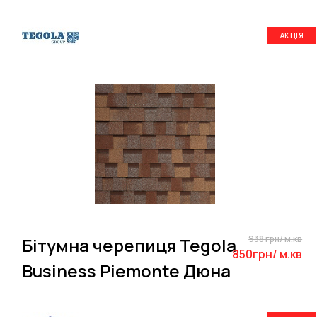
АКЦІЯ
938 грн/ м.кв
Бітумна черепиця Tegola
850грн/ м.кв
Business Piemonte Дюна