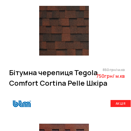
850 грн/ м.кв
Бітумна черепиця Tegola
750грн/ м.кв
Comfort Cortina Pelle Шкіра
АКЦІЯ