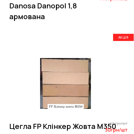
Danosa Danopol 1,8
армована
АКЦІЯ
40 грн/шт
Цегла FP Клінкер Жовта M350
30грн/шт