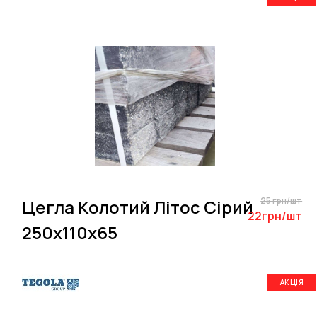
25 грн/шт
Цегла Колотий Літос Сірий
22грн/шт
250х110х65
АКЦІЯ