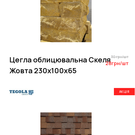
30 грн/шт
Цегла облицювальна Скеля
28грн/шт
Жовта 230х100х65
АКЦІЯ