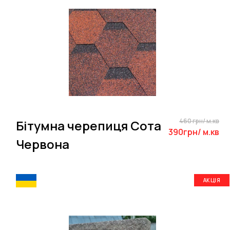
460 грн/ м.кв
Бітумна черепиця Сота
390грн/ м.кв
Червона
АКЦІЯ