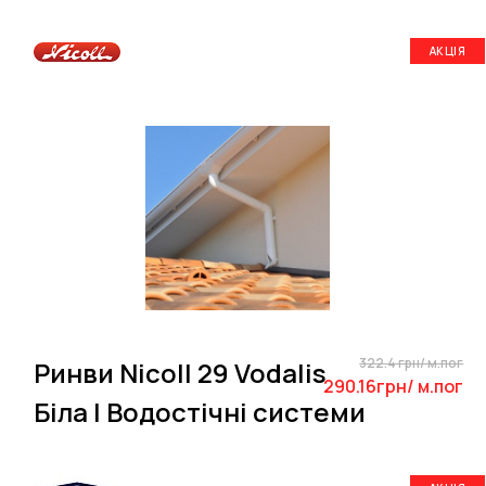
АКЦІЯ
322.4 грн/ м.пог
Ринви Nicoll 29 Vodalis
290.16грн/ м.пог
Біла | Водостічні системи