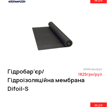
АКЦІЯ
2030 грн/рул
Гідробар’єр/
1825грн/рул
Гідроізоляційна мембрана
Difoil-S
АКЦІЯ