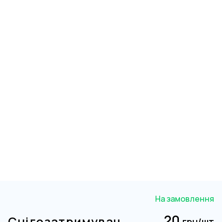
На замовлення
20
Снігозатримувач
грн/шт