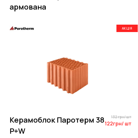
армована
АКЦІЯ
132 грн/ шт
Керамоблок Паротерм 38
122грн/ шт
P+W