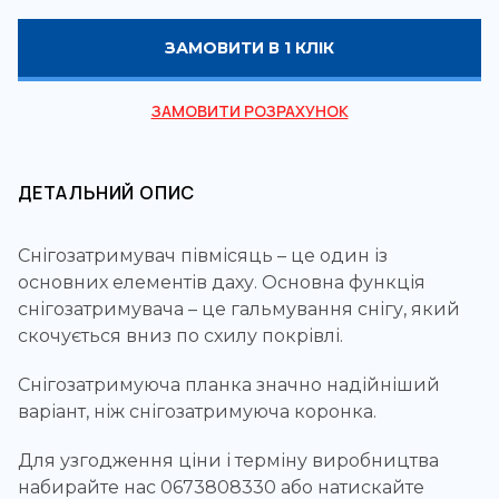
ЗАМОВИТИ В 1 КЛІК
ЗАМОВИТИ РОЗРАХУНОК
ДЕТАЛЬНИЙ ОПИС
Снігозатримувач півмісяць – це один із
основних елементів даху. Основна функція
снігозатримувача – це гальмування снігу, який
скочується вниз по схилу покрівлі.
Снігозатримуюча планка значно надійніший
варіант, ніж снігозатримуюча коронка.
Для узгодження ціни і терміну виробництва
набирайте нас 0673808330 або натискайте