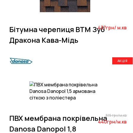
Бітумна черепиця BTM Зуб
437грн/ м.кв
Дракона Кава-Мідь
АКЦІЯ
515 грн/м.кв
ПВХ мембрана покрівельна
440грн/м.кв
Danosa Danopol 1,8