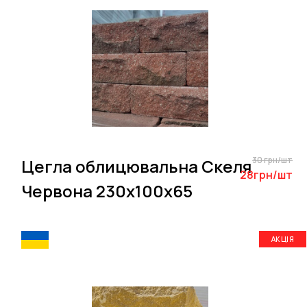
30 грн/шт
Цегла облицювальна Скеля
28грн/шт
Червона 230х100х65
АКЦІЯ