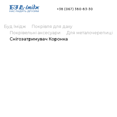
Skip
to
+38 (067) 380-83-30
content
Буд Імідж
Покрівля для даху
Покрівельні аксесуари
Для металочерепиці
Снігозатримувач Коронка