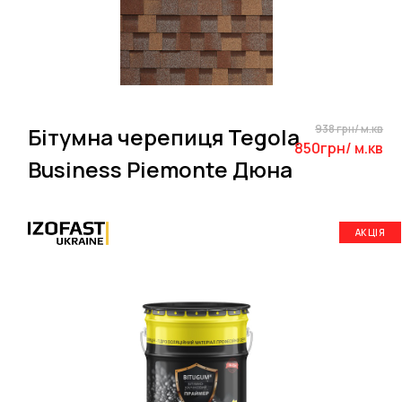
938 грн/ м.кв
Бітумна черепиця Tegola
850грн/ м.кв
Business Piemonte Дюна
АКЦІЯ