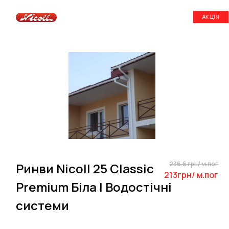
АКЦІЯ
236.6 грн/ м.пог
Ринви Nicoll 25 Classic
213грн/ м.пог
Premium Біла | Водостічні
системи