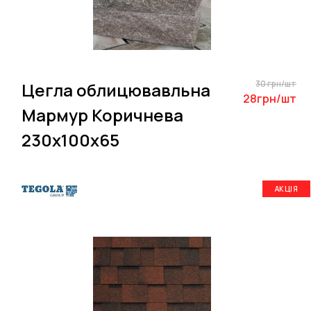
30 грн/шт
Цегла облицювавльна
28грн/шт
Мармур Коричнева
230х100х65
АКЦІЯ