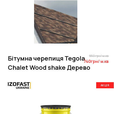
950 грн/ м.кв
Бітумна черепиця Tegola
740грн/ м.кв
Chalet Wood shake Дерево
АКЦІЯ