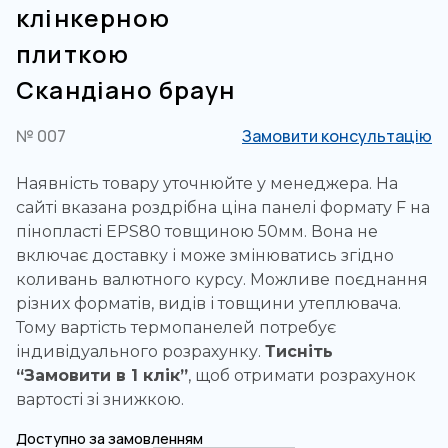
клінкерною
плиткою
Скандіано браун
№ 007
Замовити консультацію
Наявність товару уточнюйте у менеджера. На
сайті вказана роздрібна ціна панелі формату F на
пінопласті EPS80 товщиною 50мм. Вона не
включає доставку і може змінюватись згідно
коливань валютного курсу. Можливе поєднання
різних форматів, видів і товщини утеплювача.
Тому вартість термопанелей потребує
індивідуального розрахунку.
Тисніть
“Замовити в 1 клік”
, щоб отримати розрахунок
вартості зі знижкою.
Доступно за замовленням