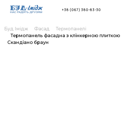
Skip
to
+38 (067) 380-83-30
content
Буд Імідж
Фасад
Термопанелі
Термопанель фасадна з клінкерною плиткою
Скандіано браун