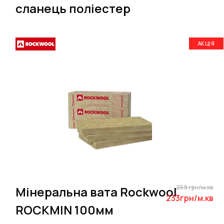
сланець поліестер
АКЦІЯ
259 грн/м.кв
Мінеральна вата Rockwool
233грн/м.кв
ROCKMIN 100мм