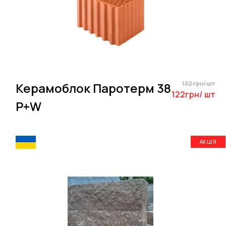
132 грн/ шт
Керамоблок Паротерм 38
122грн/ шт
P+W
АКЦІЯ