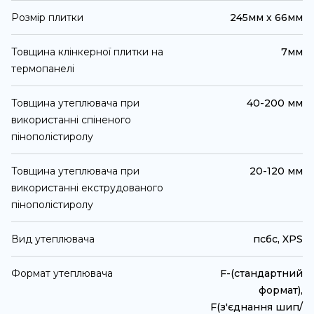
Розмір плитки
245мм х 66мм
Товщина клінкерної плитки на
7мм
термопанелі
Товщина утеплювача при
40-200 мм
використанні спіненого
пінополістиролу
Товщина утеплювача при
20-120 мм
використанні екструдованого
пінополістиролу
Вид утеплювача
псбс, XPS
Формат утеплювача
F-(стандартний
формат),
F(з'єднання шип/