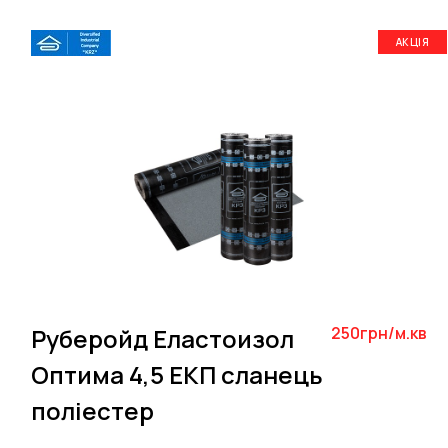
АКЦІЯ
Руберойд Еластоизол
250грн/м.кв
Оптима 4,5 ЕКП сланець
поліестер