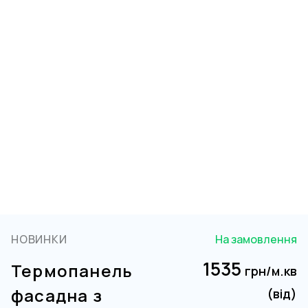
НОВИНКИ
На замовлення
1535
Термопанель
грн/м.кв
фасадна з
(від)