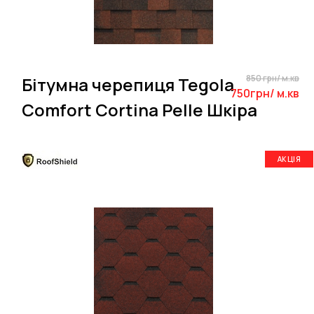
850 грн/ м.кв
Бітумна черепиця Tegola
750грн/ м.кв
Comfort Cortina Pelle Шкіра
АКЦІЯ