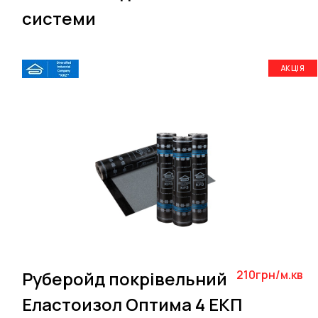
системи
АКЦІЯ
Руберойд покрівельний
210грн/м.кв
Еластоизол Оптима 4 ЕКП