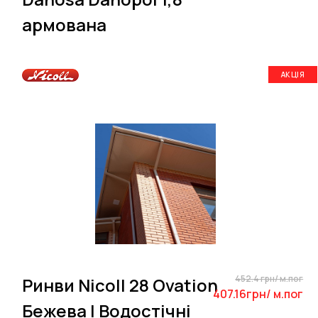
армована
АКЦІЯ
452.4 грн/ м.пог
Ринви Nicoll 28 Ovation
407.16грн/ м.пог
Бежева | Водостічні