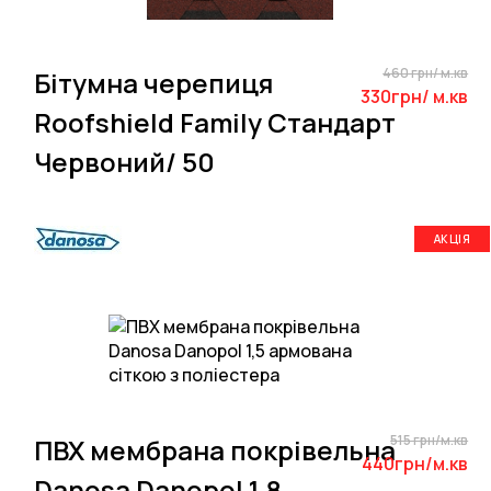
460 грн/ м.кв
Бітумна черепиця
330грн/ м.кв
Roofshield Family Стандарт
Червоний/ 50
АКЦІЯ
515 грн/м.кв
ПВХ мембрана покрівельна
440грн/м.кв
Danosa Danopol 1,8