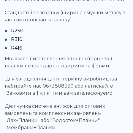
Стандартні розгортки (ширина смужки металу з
якої виготовляють планку)
R250
R310
R416
Можливе виготовлення вітрової (торцевої)
планки не стандартної ширини та форми.
Для узгодження ціни і терміну виробництва
набирайте нас 0673808330 або натискайте
"Замовити в 1 клік" і ми вам зателефонуємо.
Діє гнучка система знижок для оптових
замовлень та комплексних замовлень
"Дах+Планки" або "Водосток+Планки",
"Мембрани+Планки