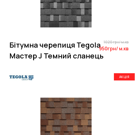
1020 грн/ м.кв
Бітумна черепиця Tegola
950грн/ м.кв
Мастер J Темний сланець
АКЦІЯ