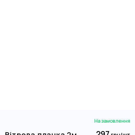
На замовлення
297
Вітрова планка 2м
грн/шт