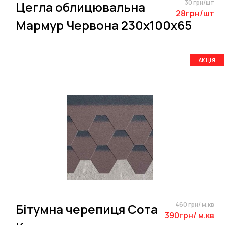
30 грн/шт
Цегла облицювальна
28грн/шт
Мармур Червона 230х100х65
АКЦІЯ
460 грн/ м.кв
Бітумна черепиця Сота
390грн/ м.кв