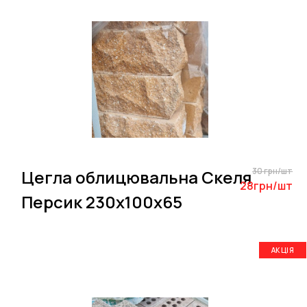
30 грн/шт
Цегла облицювальна Скеля
28грн/шт
Персик 230х100х65
АКЦІЯ