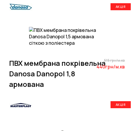
АКЦІЯ
515 грн/м.кв
ПВХ мембрана покрівельна
440грн/м.кв
Danosa Danopol 1,8
армована
АКЦІЯ