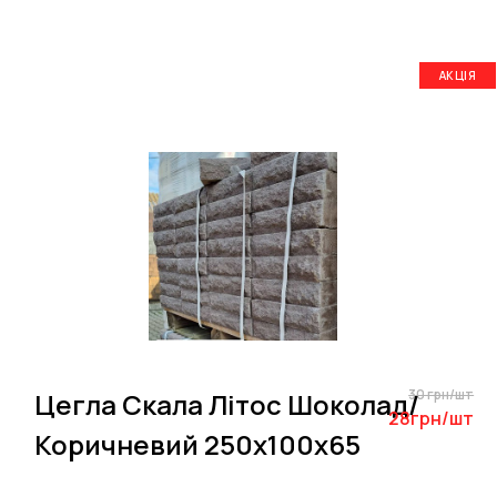
АКЦІЯ
30 грн/шт
Цегла Скала Літос Шоколад/
28грн/шт
Коричневий 250х100х65