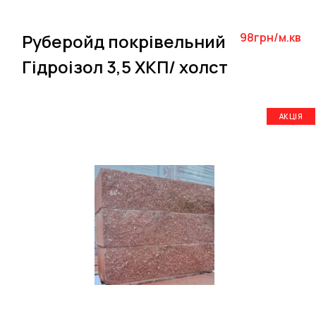
Руберойд покрівельний
98грн/м.кв
Гідроізол 3,5 ХКП/ холст
АКЦІЯ