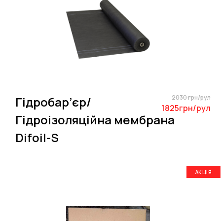
2030 грн/рул
Гідробар’єр/
1825грн/рул
Гідроізоляційна мембрана
Difoil-S
АКЦІЯ