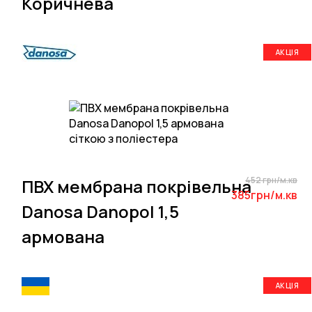
Коричнева
АКЦІЯ
452 грн/м.кв
ПВХ мембрана покрівельна
385грн/м.кв
Danosa Danopol 1,5
армована
АКЦІЯ