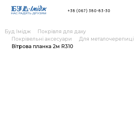
Skip
to
+38 (067) 380-83-30
content
Буд Імідж
Покрівля для даху
Покрівельні аксесуари
Для металочерепиці
Вітрова планка 2м R310