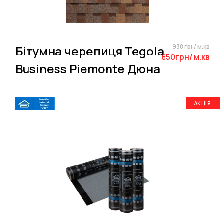
938 грн/ м.кв
Бітумна черепиця Tegola
850грн/ м.кв
Business Piemonte Дюна
АКЦІЯ