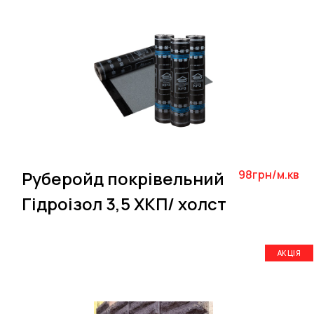
Руберойд покрівельний
98грн/м.кв
Гідроізол 3,5 ХКП/ холст
АКЦІЯ