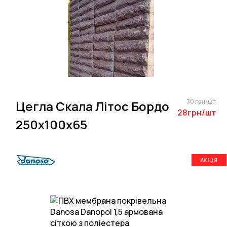
30 грн/шт
Цегла Скала Літос Бордо
28грн/шт
250х100х65
АКЦІЯ