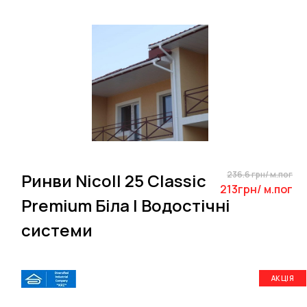
236.6 грн/ м.пог
Ринви Nicoll 25 Classic
213грн/ м.пог
Premium Біла | Водостічні
системи
АКЦІЯ