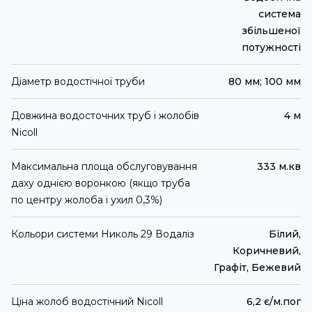
система
збільшеної
потужності
Діаметр водостічної труби
80 мм; 100 мм
Довжина водосточних труб і жолобів
4 м
Nicoll
Максимальна площа обслуговування
333 м.кв
даху однією воронкою (якщо труба
по центру жолоба і ухил 0,3%)
Кольори системи Николь 29 Водаліз
Білий,
Коричневий,
Графіт, Бежевий
Ціна жолоб водостічний Nicoll
6,2 є/м.пог