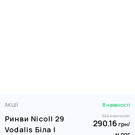
АКЦІЇ
В наявності
322.4
грн/ м.пог
Ринви Nicoll 29
290.16
грн/
Vodalis Біла |
м.пог