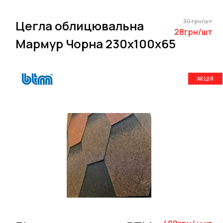
30 грн/шт
Цегла облицювальна
28грн/шт
Мармур Чорна 230х100х65
АКЦІЯ