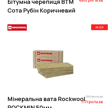
Бітумна черепиця BTM
480грн/ м.кв
Сота Рубін Коричневий
АКЦІЯ
130 грн/м.кв
Мінеральна вата Rockwool
117грн/м.кв
ROCKMIN 50мм