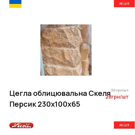
АКЦІЯ
30 грн/шт
Цегла облицювальна Скеля
28грн/шт
Персик 230х100х65
АКЦІЯ