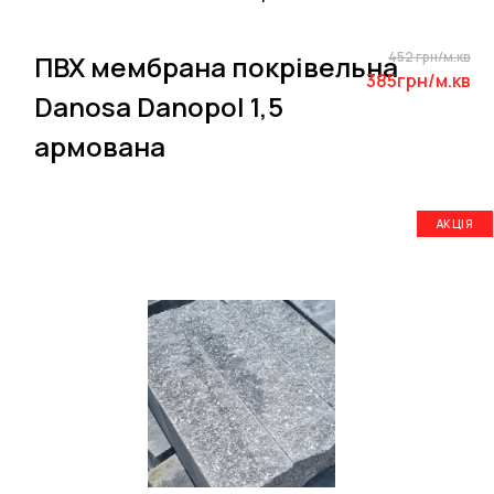
452 грн/м.кв
ПВХ мембрана покрівельна
385грн/м.кв
Danosa Danopol 1,5
армована
АКЦІЯ