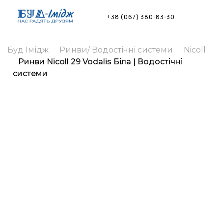
Skip
to
+38 (067) 380-83-30
content
Буд Імідж
Ринви/ Водостічні системи
Nicoll
Ринви Nicoll 29 Vodalis Біла | Водостічні
системи