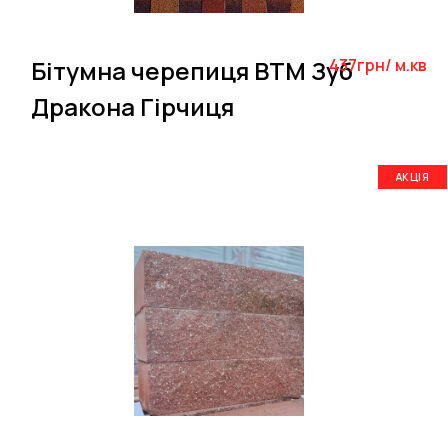
Бітумна черепиця BTM Зуб
437грн/ м.кв
Дракона Гірчиця
АКЦІЯ