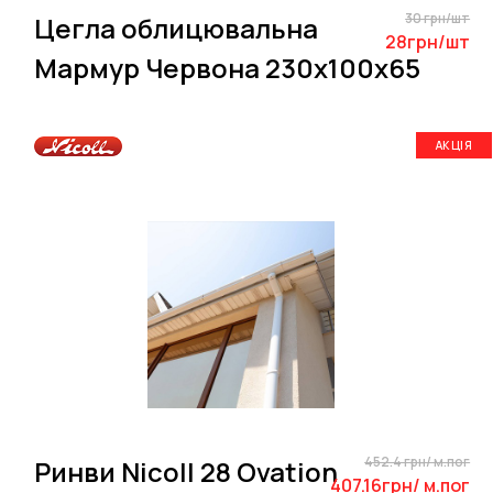
30 грн/шт
Цегла облицювальна
28грн/шт
Мармур Червона 230х100х65
АКЦІЯ
452.4 грн/ м.пог
Ринви Nicoll 28 Ovation
407.16грн/ м.пог