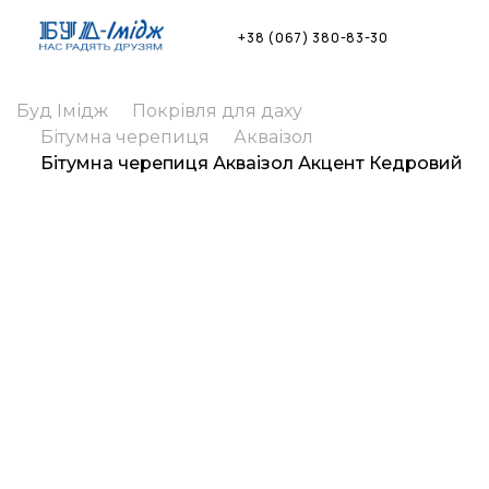
Skip
to
+38 (067) 380-83-30
content
Буд Імідж
Покрівля для даху
Бітумна черепиця
Акваізол
Бітумна черепиця Акваізол Акцент Кедровий