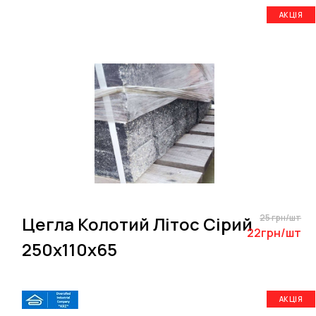
АКЦІЯ
25 грн/шт
Цегла Колотий Літос Сірий
22грн/шт
250х110х65
АКЦІЯ