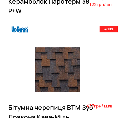
Керамоблок Паротерм 38
122грн/ шт
P+W
АКЦІЯ
Бітумна черепиця BTM Зуб
437грн/ м.кв
Дракона Кава-Мідь