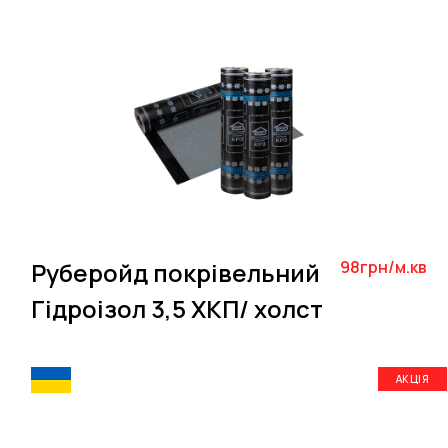
Руберойд покрівельний
98грн/м.кв
Гідроізол 3,5 ХКП/ холст
АКЦІЯ