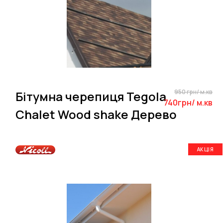
950 грн/ м.кв
Бітумна черепиця Tegola
740грн/ м.кв
Chalet Wood shake Дерево
АКЦІЯ