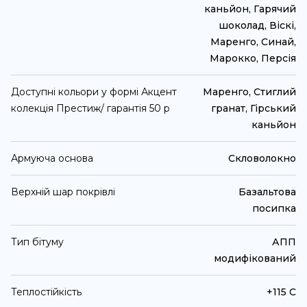
каньйон, Гарячий
шоколад, Віскі,
Маренго, Синай,
Марокко, Персія
Доступні кольори у формі Акцент
Маренго, Стиглий
колекція Престиж/ гарантія 50 р
гранат, Гірський
каньйон
Армуюча основа
Скловолокно
Верхній шар покрівлі
Базальтова
посипка
Тип бітуму
АПП
модифікований
Теплостійкість
+115 С