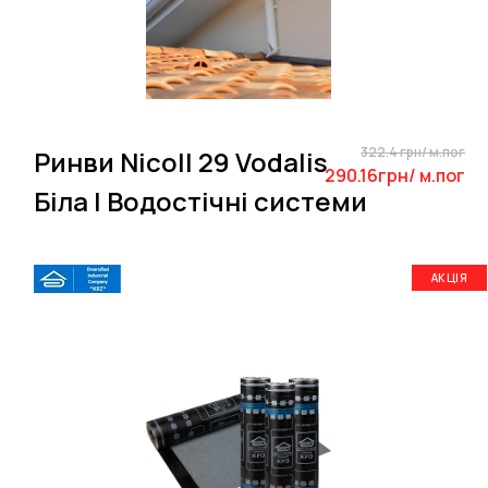
322.4 грн/ м.пог
Ринви Nicoll 29 Vodalis
290.16грн/ м.пог
Біла | Водостічні системи
АКЦІЯ