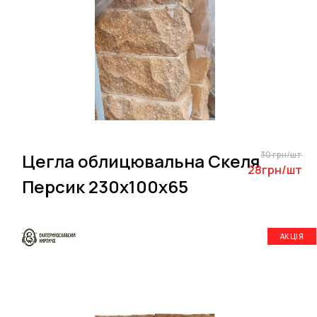
30 грн/шт
Цегла облицювальна Скеля
28грн/шт
Персик 230х100х65
АКЦІЯ