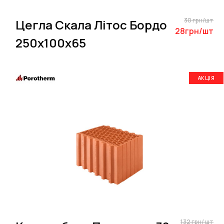
30 грн/шт
Цегла Скала Літос Бордо
28грн/шт
250х100х65
АКЦІЯ
132 грн/ шт