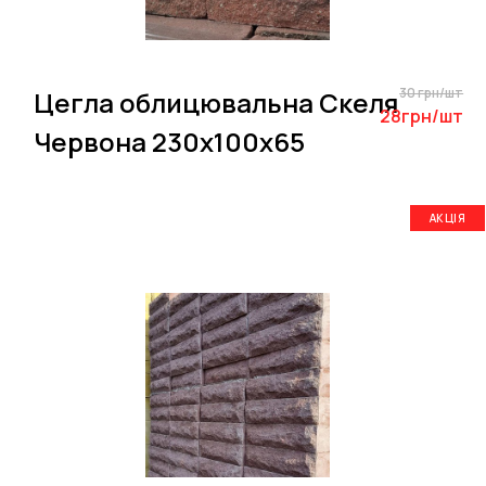
30 грн/шт
Цегла облицювальна Скеля
28грн/шт
Червона 230х100х65
АКЦІЯ