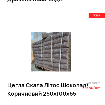
АКЦІЯ
30 грн/шт
Цегла Скала Літос Шоколад/
28грн/шт
Коричневий 250х100х65