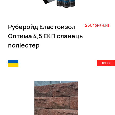
Руберойд Еластоизол
250грн/м.кв
Оптима 4,5 ЕКП сланець
поліестер
АКЦІЯ