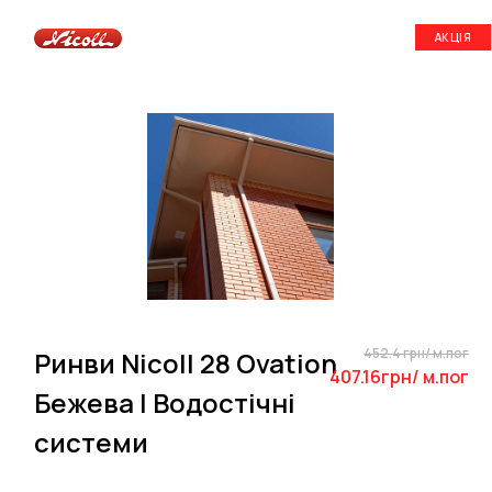
АКЦІЯ
452.4 грн/ м.пог
Ринви Nicoll 28 Ovation
407.16грн/ м.пог
Бежева | Водостічні
системи