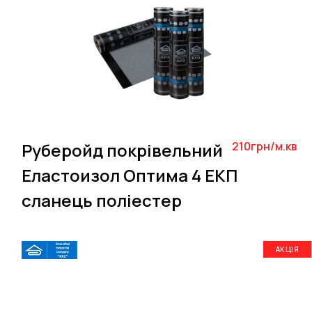
Руберойд покрівельний
210грн/м.кв
Еластоизол Оптима 4 ЕКП
сланець поліестер
АКЦІЯ