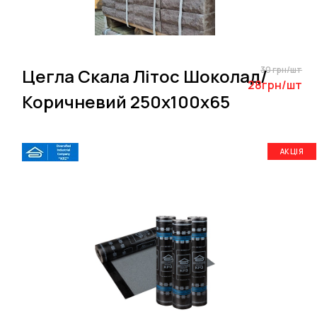
30 грн/шт
Цегла Скала Літос Шоколад/
28грн/шт
Коричневий 250х100х65
АКЦІЯ