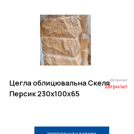
30 грн/шт
Цегла облицювальна Скеля
28грн/шт
Персик 230х100х65