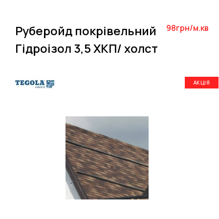
Руберойд покрівельний
98грн/м.кв
Гідроізол 3,5 ХКП/ холст
АКЦІЯ