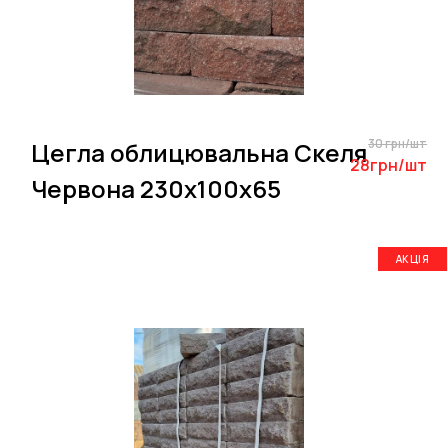
30 грн/шт
Цегла облицювальна Скеля
28грн/шт
Червона 230х100х65
АКЦІЯ