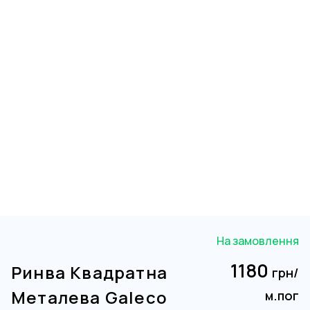
На замовлення
1180
Ринва Квадратна
грн/
Металева Galeco
м.пог