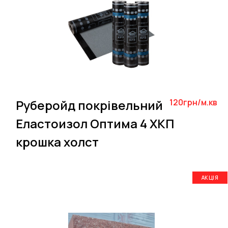
Руберойд покрівельний
120грн/м.кв
Еластоизол Оптима 4 ХКП
крошка холст
АКЦІЯ