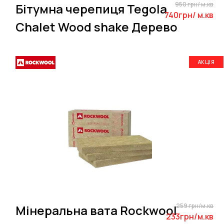
950 грн/ м.кв
Бітумна черепиця Tegola
740грн/ м.кв
Chalet Wood shake Дерево
АКЦІЯ
259 грн/м.кв
Мінеральна вата Rockwool
233грн/м.кв