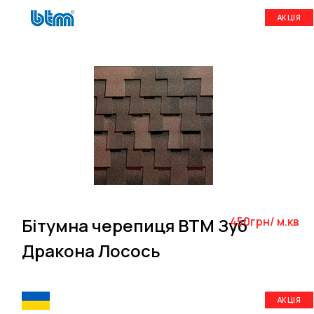
АКЦІЯ
Бітумна черепиця BTM Зуб
450грн/ м.кв
Дракона Лосось
АКЦІЯ