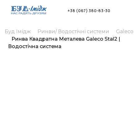
Skip
to
+38 (067) 380-83-30
content
Буд Імідж
Ринви/ Водостічні системи
Galeco
Ринва Квадратна Металева Galeco Stal2 |
Водостічна система