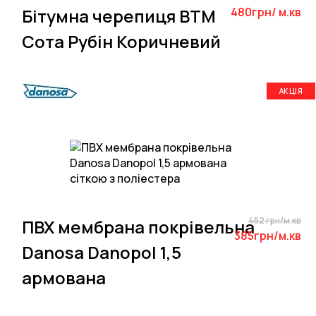
Бітумна черепиця BTM
480грн/ м.кв
Сота Рубін Коричневий
АКЦІЯ
452 грн/м.кв
ПВХ мембрана покрівельна
385грн/м.кв
Danosa Danopol 1,5
армована