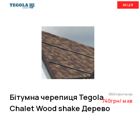
АКЦІЯ
950 грн/ м.кв
Бітумна черепиця Tegola
740грн/ м.кв
Chalet Wood shake Дерево