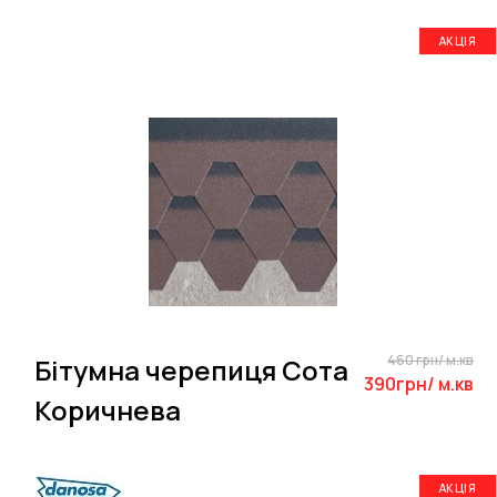
АКЦІЯ
460 грн/ м.кв
Бітумна черепиця Сота
390грн/ м.кв
Коричнева
АКЦІЯ