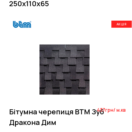
250х110х65
АКЦІЯ
Бітумна черепиця BTM Зуб
437грн/ м.кв
Дракона Дим