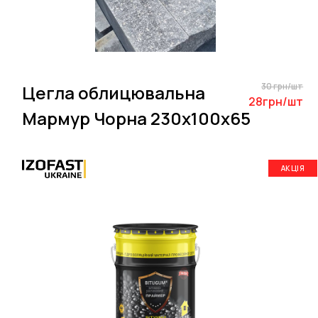
30 грн/шт
Цегла облицювальна
28грн/шт
Мармур Чорна 230х100х65
АКЦІЯ