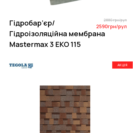
2880 грн/рул
Гідробар’єр/
2590грн/рул
Гідроізоляційна мембрана
Mastermax 3 EKO 115
АКЦІЯ