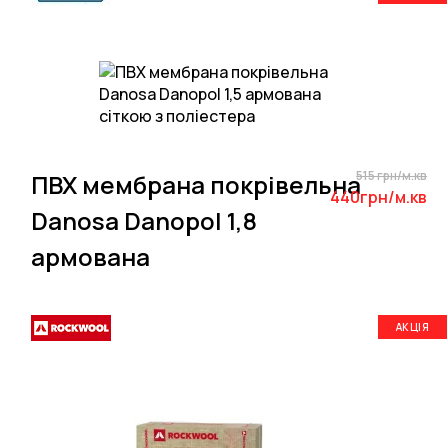
515 грн/м.кв
ПВХ мембрана покрівельна
440грн/м.кв
Danosa Danopol 1,8
армована
АКЦІЯ