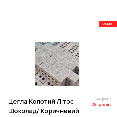
АКЦІЯ
30 грн/шт
Цегла Колотий Літос
28грн/шт
Шоколад/ Коричневий