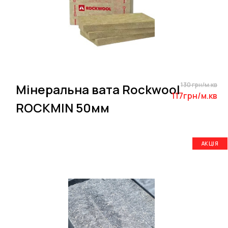
130 грн/м.кв
Мінеральна вата Rockwool
117грн/м.кв
ROCKMIN 50мм
АКЦІЯ