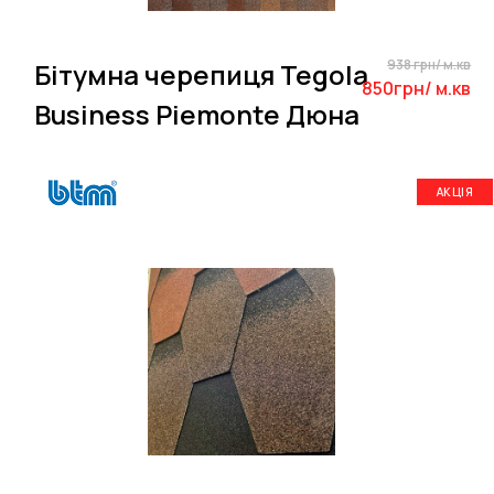
938 грн/ м.кв
Бітумна черепиця Tegola
850грн/ м.кв
Business Piemonte Дюна
АКЦІЯ