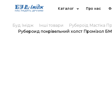
Каталог
Про нас
Ф
Буд Імідж
Інші товари
Рубероїд Мастіка П
Рубероид покрівельний холст Промізол БМК 