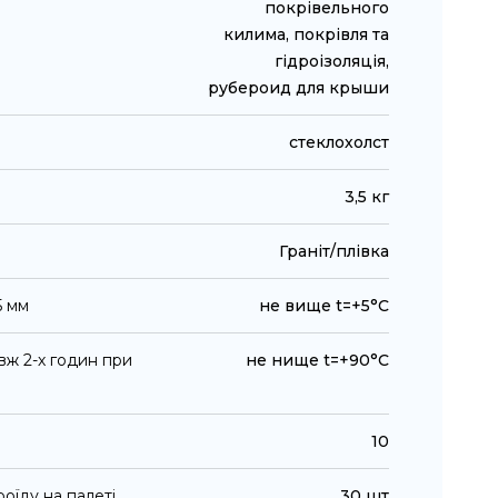
покрівельного
килима, покрівля та
гідроізоляція,
рубероид для крыши
стеклохолст
3,5 кг
Граніт/плівка
5 мм
не вище t=+5°С
вж 2-х годин при
не нище t=+90°С
10
роїду на палеті
30 шт