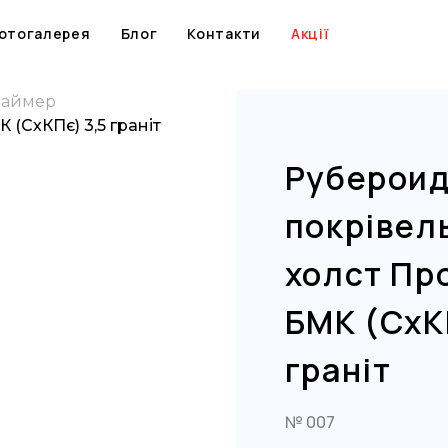
Skip
to
отогалерея
Блог
Контакти
Акції
content
раймер
(СхКПє) 3,5 граніт
Руберои
покрівел
холст Пр
БМК (СхК
граніт
№ 007