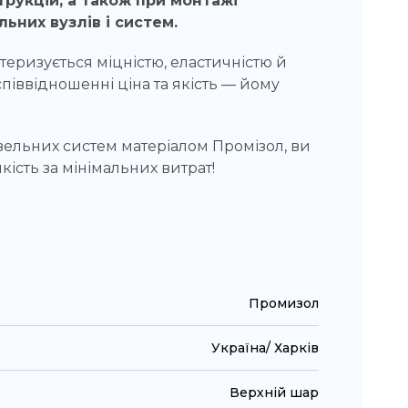
трукцій, а також при монтажі
ьних вузлів і систем.
теризується міцністю, еластичністю й
співвідношенні ціна та якість — йому
вельних систем матеріалом Промізол, ви
кість за мінімальних витрат!
Промизол
Україна/ Харків
Верхній шар