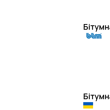
Бітумн
Бітумн