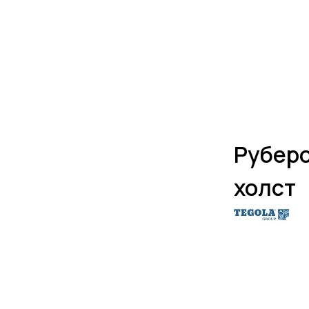
Руберо
холст