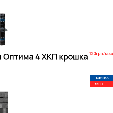
120грн/м.кв
л Оптима 4 ХКП крошка
НОВИНКА
АКЦІЯ