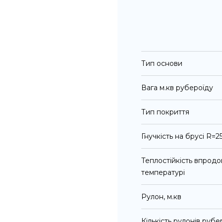
Тип основи
Вага м.кв рубероїду
Тип покриття
Гнучкість на брусі R=2
Теплостійкість впродо
температурі
Рулон, м.кв
Кількість рулонів рубе