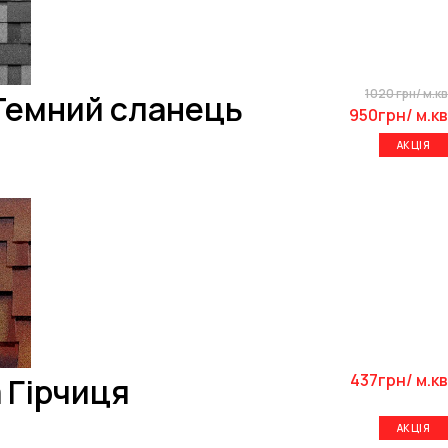
1020 грн/ м.кв
 Темний сланець
950грн/ м.кв
АКЦІЯ
437грн/ м.кв
 Гірчиця
АКЦІЯ