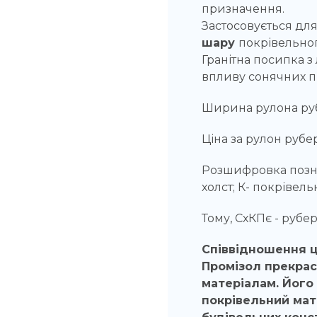
призначення.
Застосовується дл
шару
покрівельно
Гранітна посипка з
впливу сонячних п
Ширина рулона рубе
Ціна за рулон рубе
Розшифровка позна
холст; К- покрівел
Тому, СхКПє - рубе
Співвідношення ц
Промізол прекра
матеріалам. Його
покрівельний мате