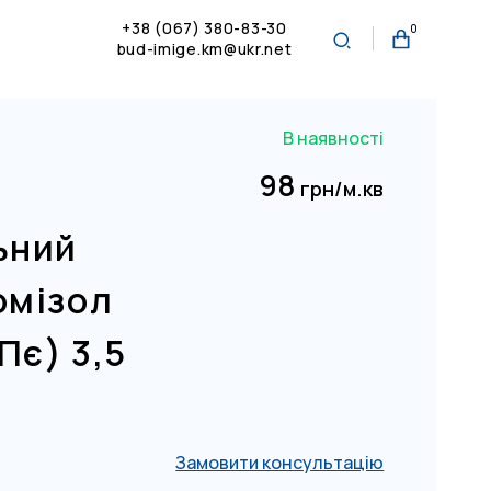
+38 (067) 380-83-30
0
bud-imige.km@ukr.net
В наявності
98
д
грн/м.кв
ьний
омізол
Пє) 3,5
Замовити консультацію