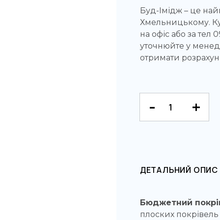
Буд-Імідж – це най
Хмельницькому. К
на офіс або за тел
уточнюйте у мене
отримати розрахуно
ДЕТАЛЬНИЙ ОПИС
Бюджетний покрі
плоских покрівель