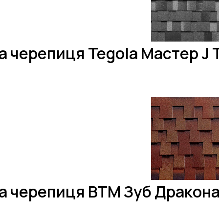
а черепиця Tegola Мастер J
а черепиця BTM Зуб Дракона