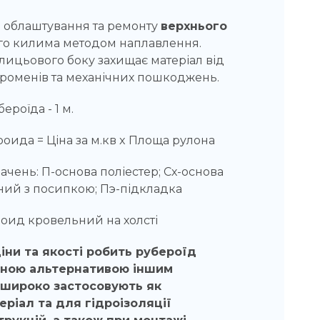
я облаштування та ремонту
верхнього
го килима методом наплавлення.
 лицьового боку захищає матеріал від
роменів та механічних пошкоджень.
роїда - 1 м.
роида = Ціна за м.кв x Площа рулона
чень: П-основа поліестер; Сх-основа
ьний з посипкою; Пэ-підкладка
роид кровельний на холсті
іни та якості робить рубероїд
сною альтернативою іншим
 широко застосовують як
ріал та для гідроізоляції