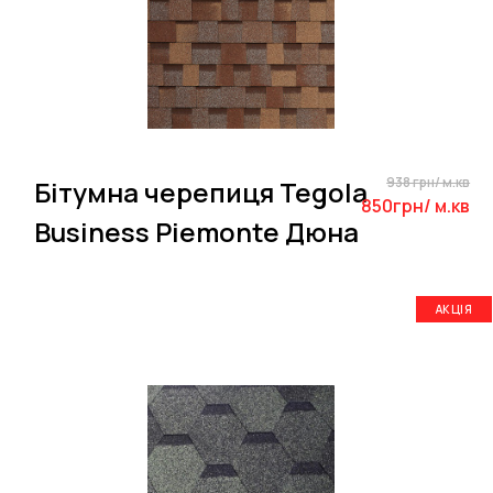
938 грн/ м.кв
Бітумна черепиця Tegola
850грн/ м.кв
Business Piemonte Дюна
АКЦІЯ