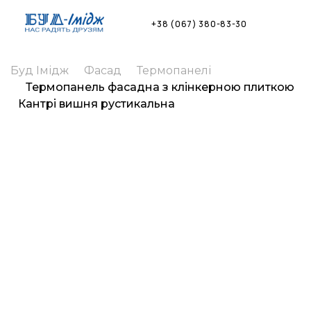
Skip
to
+38 (067) 380-83-30
content
Буд Імідж
Фасад
Термопанелі
Термопанель фасадна з клінкерною плиткою
Кантрі вишня рустикальна