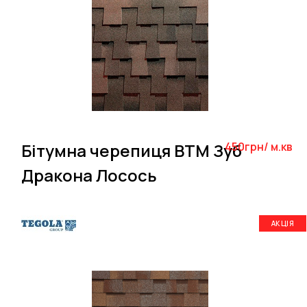
Бітумна черепиця BTM Зуб
450грн/ м.кв
Дракона Лосось
АКЦІЯ