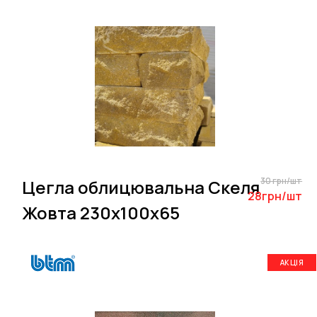
30 грн/шт
Цегла облицювальна Скеля
28грн/шт
Жовта 230х100х65
АКЦІЯ