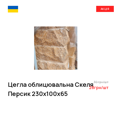
АКЦІЯ
30 грн/шт
Цегла облицювальна Скеля
28грн/шт
Персик 230х100х65