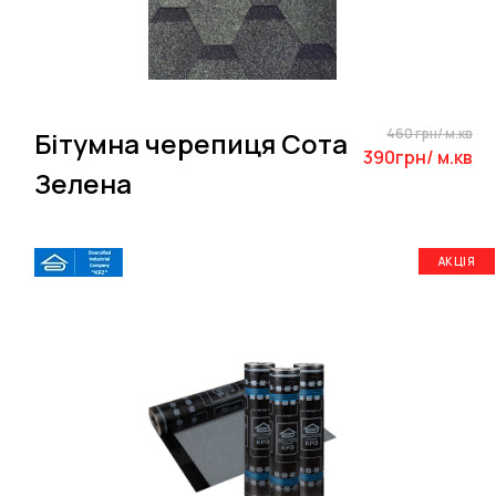
460 грн/ м.кв
Бітумна черепиця Сота
390грн/ м.кв
Зелена
АКЦІЯ