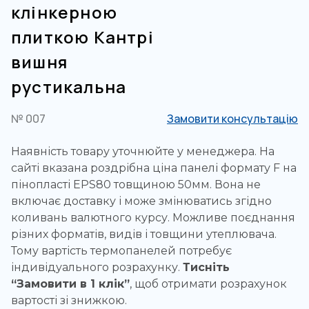
клінкерною
плиткою Кантрі
вишня
рустикальна
№ 007
Замовити консультацію
Наявність товару уточнюйте у менеджера. На
сайті вказана роздрібна ціна панелі формату F на
пінопласті EPS80 товщиною 50мм. Вона не
включає доставку і може змінюватись згідно
коливань валютного курсу. Можливе поєднання
різних форматів, видів і товщини утеплювача.
Тому вартість термопанелей потребує
індивідуального розрахунку.
Тисніть
“Замовити в 1 клік”
, щоб отримати розрахунок
вартості зі знижкою.