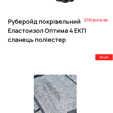
Руберойд покрівельний
210грн/м.кв
Еластоизол Оптима 4 ЕКП
сланець поліестер
АКЦІЯ