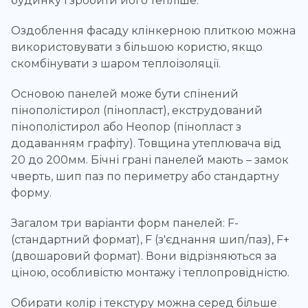
будинку і зробити його тепліше.
Оздоблення фасаду клінкерною плиткою можна
використовувати з більшою користю, якщо
скомбінувати з шаром теплоізоляції.
Основою панелей може бути спінений
пінополістирол (пінопласт), екструдований
пінополістирол або Неопор (пінопласт з
додаванням графіту). Товщина утеплювача від
20 до 200мм. Бічні грані панелей мають – замок
чверть, шип паз по периметру або стандартну
форму.
Загалом три варіанти форм панелей: F-
(стандартний формат), F (з'єднання шип/паз), F+
(двошаровий формат). Вони відрізняються за
ціною, особливістю монтажу і теплопровідністю.
Обирати колір і текстуру можна серед більше