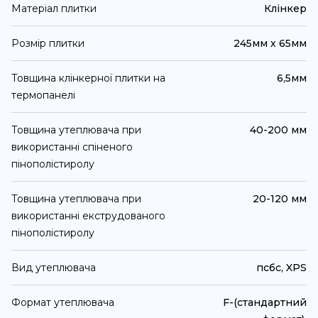
Матеріал плитки
Клінкер
Розмір плитки
245мм х 65мм
Товщина клінкерної плитки на
6,5мм
термопанелі
Товщина утеплювача при
40-200 мм
використанні спіненого
пінополістиролу
Товщина утеплювача при
20-120 мм
використанні екструдованого
пінополістиролу
Вид утеплювача
псбс, XPS
Формат утеплювача
F-(стандартний