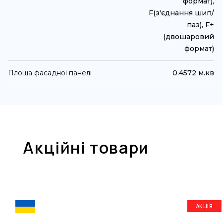
формат),
F(з'єднання шип/
паз), F+
(двошаровий
формат)
Площа фасадної панелі
0.4572 м.кв
Акційні товари
АКЦІЯ