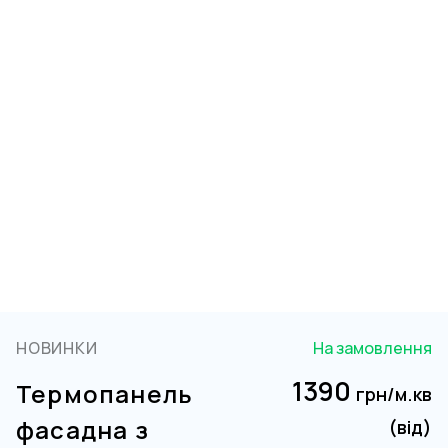
НОВИНКИ
На замовлення
1390
Термопанель
грн/м.кв
фасадна з
(від)