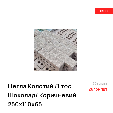
АКЦІЯ
30 грн/шт
Цегла Колотий Літос
28грн/шт
Шоколад/ Коричневий
250х110х65