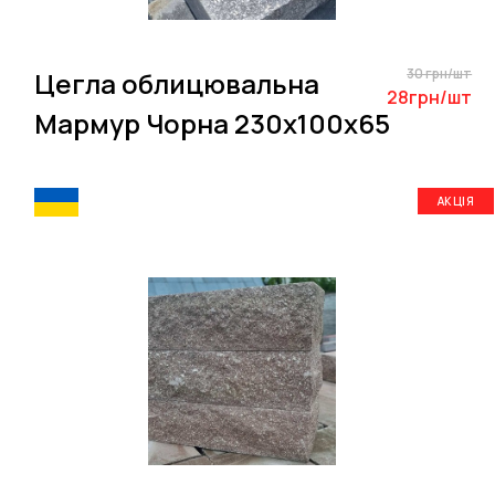
30 грн/шт
Цегла облицювальна
28грн/шт
Мармур Чорна 230х100х65
АКЦІЯ