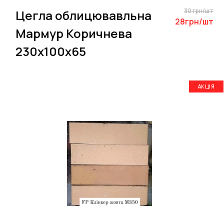
30 грн/шт
Цегла облицювавльна
28грн/шт
Мармур Коричнева
230х100х65
АКЦІЯ