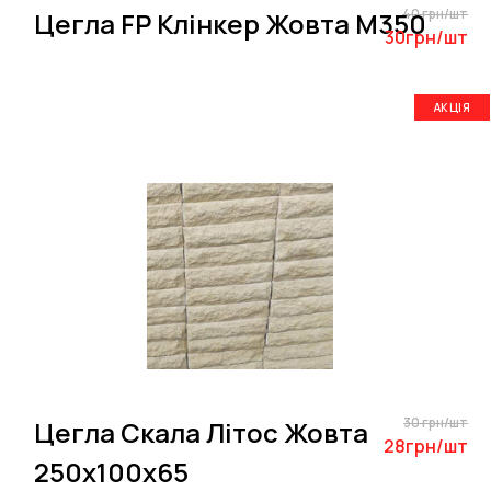
40 грн/шт
Цегла FP Клінкер Жовта M350
30грн/шт
АКЦІЯ
30 грн/шт
Цегла Скала Літос Жовта
28грн/шт
250х100х65