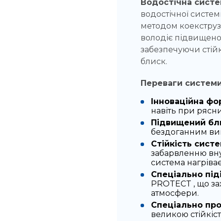
Водостічна систе
водостічної систем
методом коекструз
володіє підвищено
забезпечуючи стійк
блиск.
Переваги систем
Інноваційна фо
навіть при рясни
Підвищений бл
бездоганним виг
Стійкість сист
забарвленню вну
система нагріва
Спеціально під
PROTECT , що за
атмосфери.
Спеціально пр
великою стійкіс