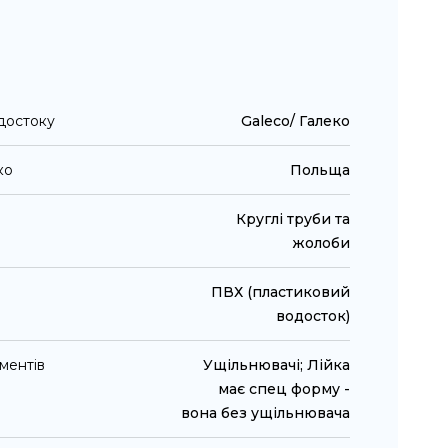
достоку
Galeco/ Галеко
ко
Польща
Круглі труби та
жолоби
ПВХ (пластиковий
водосток)
ментів
Ущільнювачі; Лійка
має спец форму -
вона без ущільнювача