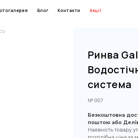
Skip
to
отогалерея
Блог
Контакти
Акції
content
co
Ринва Gal
Водостіч
система
№ 007
Безкоштовна дост
поштою або Делів
Наявність товару у
роздрібна ціна за 