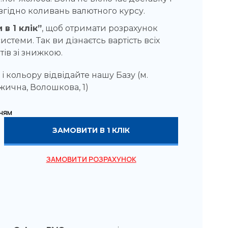
згідно коливань валютного курсу.
 в 1 клік”
, щоб отримати розрахунок
истеми. Так ви дізнаєтсь вартість всіх
ів зі знижкою.
 кольору відвідайте нашу Базу (м.
ична, Волошкова, 1)
ням
ЗАМОВИТИ В 1 КЛІК
ЗАМОВИТИ РОЗРАХУНОК