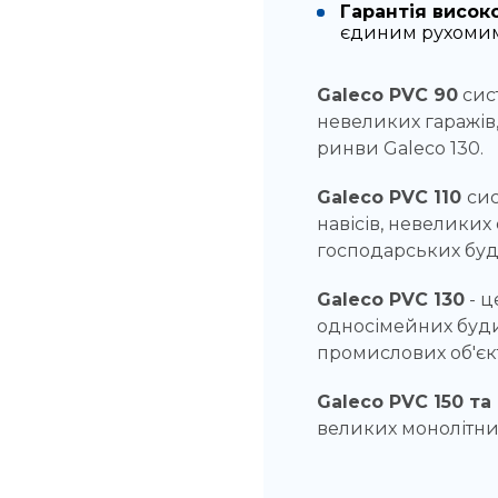
Гарантія висок
єдиним рухомим
Galeco PVC 90
сист
невеликих гаражів,
ринви Galeco 130.
Galeco PVC 110
сис
навісів, невеликих
господарських буд
Galeco PVC 130
- ц
односімейних буди
промислових об'єкт
Galeco PVC 150 та
великих монолітних