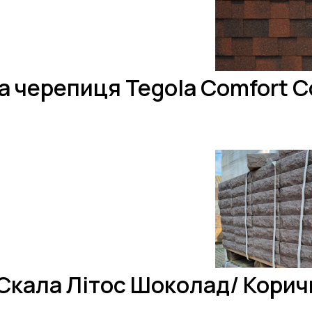
а черепиця Tegola Comfort Co
Скала Літос Шоколад/ Кори