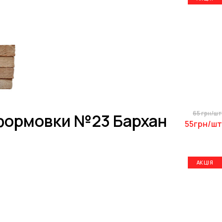
65 грн/шт
 формовки №23 Бархан
55грн/шт
АКЦІЯ