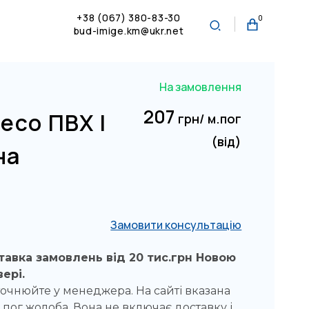
+38 (067) 380-83-30
0
bud-imige.km@ukr.net
На замовлення
207
eco ПВХ |
грн/ м.пог
(від)
на
Замовити консультацію
авка замовлень від 20 тис.грн Новою
ері.
точнюйте у менеджера. На сайті вказана
м.пог жолоба. Вона не включає доставку і