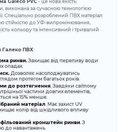
ма Galeco PVC
- це нова якість
и, виконана за сучасною технологією
ії. Спеціально розроблений ПВХ матеріал
ю стійкістю до УФ-випромінювання,
ість кольору та інтенсивний і тривалий
и Галеко ПВХ
:
рма ринви.
Захищає від переливу води
х опадах.
иск.
Дозволяє насолоджуватись
лядом протягом багатьох років.
еми до розтягнення
. Завдяки світлому
трішньої частини довгих елементів,
ється на 15% менше.
ібраний матеріал
. Має захист UV
хищає колір від шкідливого впливу
офільований кронштейн ринви
. З
тю до навантажень.