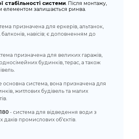
ої стабільності системи
. Після монтажу,
 елементом залишається ринва.
ема призначена для еркерів, альтанок,
 балконів, навісів; є доповненням до
тема призначена для великих гаражів,
 односімейних будинків, терас, а також
івель.
е основна система, вона призначена для
нків, житлових будівель та малих
ів.
 180
- система для відведення води з
 дахів промислових об'єктів.