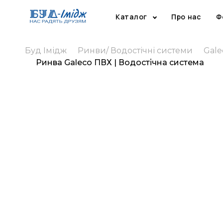
Каталог
Про нас
Ф
Буд Імідж
Ринви/ Водостічні системи
Gale
Ринва Galeco ПВХ | Водостічна система