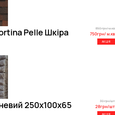
850 грн/ м.кв
rtina Pelle Шкіра
750грн/ м.кв
АКЦІЯ
30 грн/шт
чневий 250х100х65
28грн/шт
АКЦІЯ