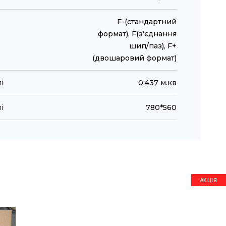
F-(стандартний
формат), F(з'єднання
шип/паз), F+
(двошаровий формат)
і
0.437 м.кв
і
780*560
АКЦІЯ