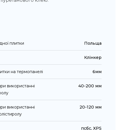
іуретанового клею.
дної плитки
Польща
Клінкер
итки на термопанелі
6мм
ри використанні
40-200 мм
ролу
ри використанні
20-120 мм
олістиролу
псбс, XPS