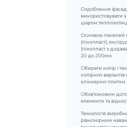
Оздоблення фасад
використовувати з
шаром теплоізоляці
Основою панелей м
(пінопласт), екстр
(пінопласт з додав
20 до 200мм.
Обирати колір і те
колірних варіантів
клінкерної плитки.
Обов'язковим допо
елементи та відкос
Технологія виробни
рівномірним наван