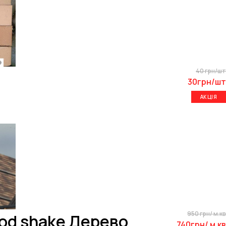
40 грн/шт
30грн/шт
АКЦІЯ
950 грн/ м.кв
ood shake Дерево
740грн/ м.кв