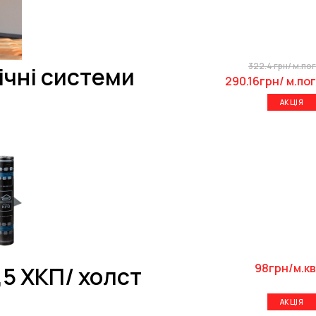
322.4 грн/ м.пог
тічні системи
290.16грн/ м.пог
АКЦІЯ
98грн/м.кв
,5 ХКП/ холст
АКЦІЯ