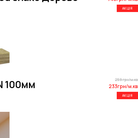
АКЦІЯ
259 грн/м.кв
N 100мм
233грн/м.кв
АКЦІЯ