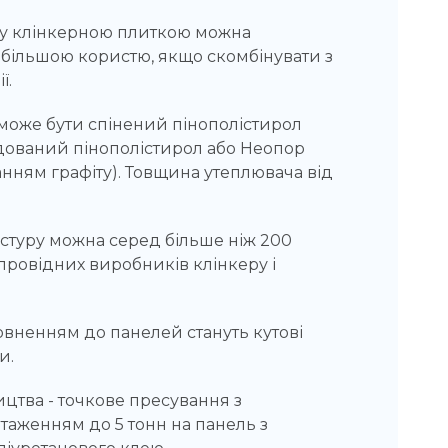
у клінкерною плиткою можна
 більшою користю, якщо скомбінувати з
ї.
оже бути спінений пінополістирол
удований пінополістирол або Неопор
анням графіту). Товщина утеплювача від
кстуру можна серед більше ніж 200
 провідних виробників клінкеру і
вненням до панелей стануть кутові
и.
цтва - точкове пресування з
таженням до 5 тонн на панель з