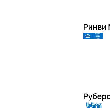
Ринви N
Руберо