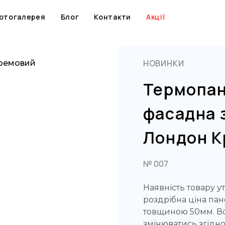
Skip
to
отогалерея
Блог
Контакти
Акції
content
НОВИНКИ
Кремовий
Термопа
фасадна 
Лондон К
№ 007
Наявність товару у
роздрібна ціна пан
товщиною 50мм. Во
змінюватись згідн