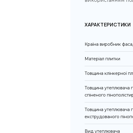
використанням пол
ХАРАКТЕРИСТИКИ
Країна виробник фаса
Матеріал плитки
Товщина клінкерної пл
Товщина утеплювача п
спіненого пінополісти
Товщина утеплювача п
екструдованого піноп
Вид утеплювача