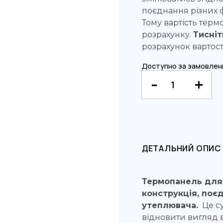
поєднання різних ф
Тому вартість тер
розрахунку.
Тисніт
розрахунок вартост
Доступно за замовлен
ДЕТАЛЬНИЙ ОПИС
Термопанель для 
конструкція, поє
утеплювача.
Це су
відновити вигляд в