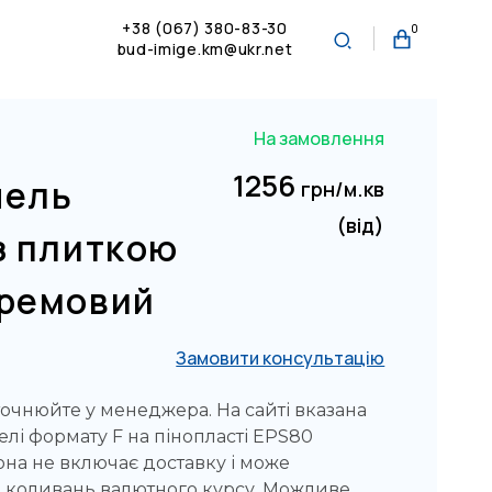
+38 (067) 380-83-30
0
bud-imige.km@ukr.net
На замовлення
1256
нель
грн/м.кв
(від)
з плиткою
ремовий
Замовити консультацію
точнюйте у менеджера. На сайті вказана
елі формату F на пінопласті EPS80
на не включає доставку і може
о коливань валютного курсу. Можливе