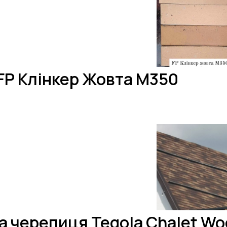
FP Клінкер Жовта M350
а черепиця Tegola Chalet W