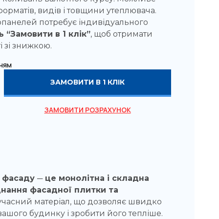
орматів, видів і товщини утеплювача.
мопанелей потребує індивідуального
ь “Замовити в 1 клік”
, щоб отримати
і зі знижкою.
ням
ЗАМОВИТИ В 1 КЛІК
ЗАМОВИТИ РОЗРАХУНОК
фасаду ─ це монолітна і складна
днання фасадної плитки та
часний матеріал, що дозволяє швидко
ашого будинку і зробити його тепліше.