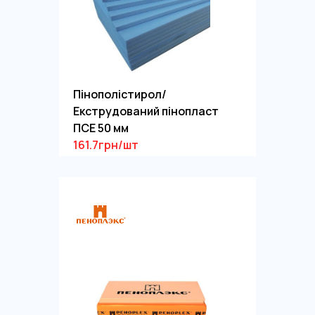
Пінополістирол/
Екструдований пінопласт
ПСЕ 50 мм
161.7грн/шт