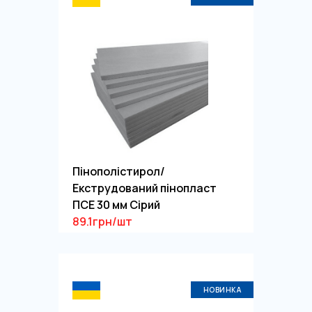
Пінополістирол/
Екструдований пінопласт
ПСЕ 30 мм Сірий
89.1грн/шт
НОВИНКА