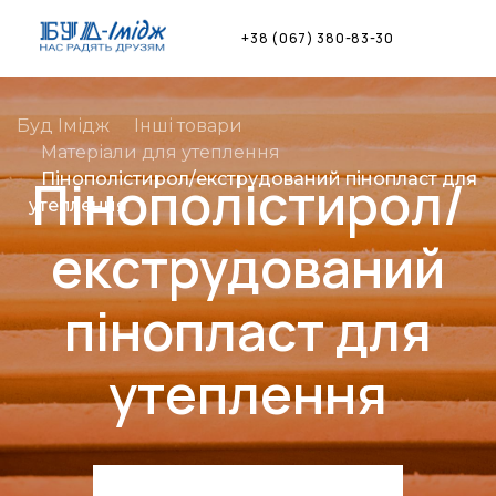
Skip
to
+38 (067) 380-83-30
content
Буд Імідж
Інші товари
Матеріали для утеплення
Пінополістирол/
Пінополістирол/екструдований пінопласт для
утеплення
екструдований
пінопласт для
утеплення