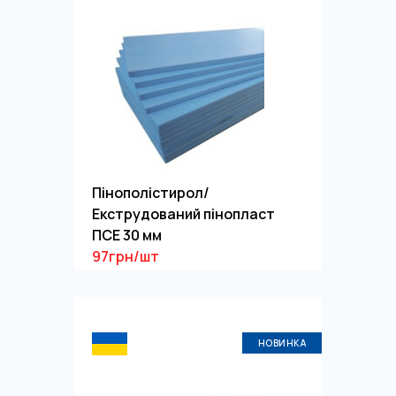
Пінополістирол/
Екструдований пінопласт
ПСЕ 30 мм
97грн/шт
НОВИНКА