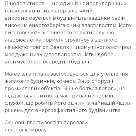
Пінополістирол
— це один із найпопулярніших
теплоізоляційних матеріалів, який
використовується в будівництві завдяки своїм
високим енергозберігаючим властивостям. Його
виготовляють зі спіненого полістиролу, що
утворює легку пористу структуру з великою
кількістю повітря. Завдяки цьому пінополістирол
має дуже низьку теплопровідність і добре
утримує тепло всередині будівлі.
Матеріал активно застосовується для утеплення
житлових будинків, комерційних споруд і
промислових об’єктів. Він не боїться вологи, не
піддається гниттю та має тривалий термін
служби, що робить його одним із найнадійніших
рішень для енергоефективного будівництва.
Основні властивості та переваги
пінополістиролу: