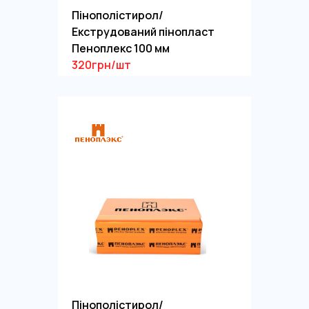
Пінополістирол/
Екструдований пінопласт
Пеноплекс 100 мм
320грн/шт
Пінополістирол/