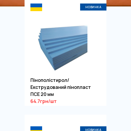
НОВИНКА
Пінополістирол/
Екструдований пінопласт
ПСЕ 20 мм
64.7грн/шт
НОВИНКА