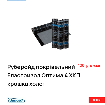
Руберойд покрівельний
120грн/м.кв
Еластоизол Оптима 4 ХКП
крошка холст
АКЦІЯ