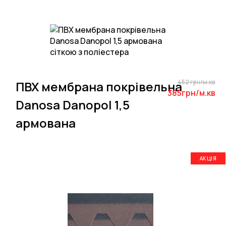
452 грн/м.кв
ПВХ мембрана покрівельна
385грн/м.кв
Danosa Danopol 1,5
армована
АКЦІЯ