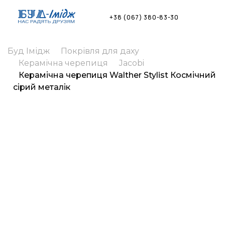
Skip
to
+38 (067) 380-83-30
content
Буд Імідж
Покрівля для даху
Керамічна черепиця
Jacobi
Керамічна черепиця Walther Stylist Космічний
сірий металік