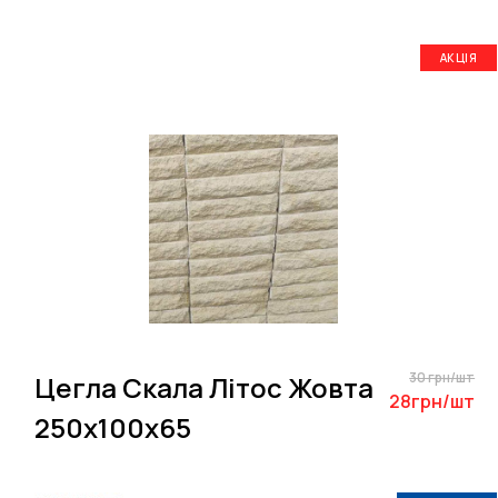
АКЦІЯ
30 грн/шт
Цегла Скала Літос Жовта
28грн/шт
250х100х65