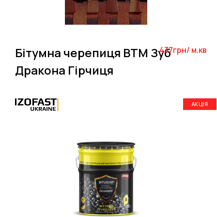
Бітумна черепиця BTM Зуб
437грн/ м.кв
Дракона Гірчиця
АКЦІЯ