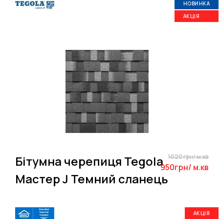
НОВИНКА
АКЦІЯ
1020 грн/ м.кв
Бітумна черепиця Tegola
950грн/ м.кв
Мастер J Темний сланець
АКЦІЯ