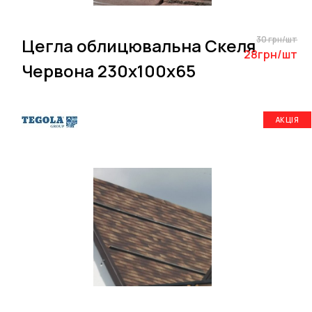
30 грн/шт
Цегла облицювальна Скеля
28грн/шт
Червона 230х100х65
АКЦІЯ