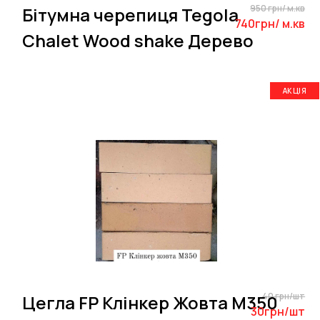
950 грн/ м.кв
Бітумна черепиця Tegola
740грн/ м.кв
Chalet Wood shake Дерево
АКЦІЯ
40 грн/шт
Цегла FP Клінкер Жовта M350
30грн/шт