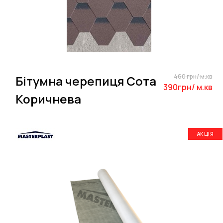
460 грн/ м.кв
Бітумна черепиця Сота
390грн/ м.кв
Коричнева
АКЦІЯ