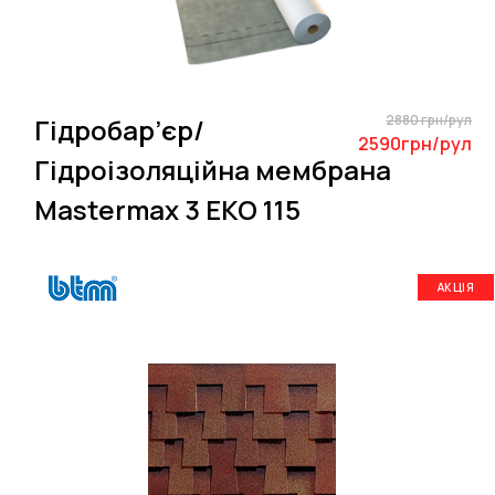
2880 грн/рул
Гідробар’єр/
2590грн/рул
Гідроізоляційна мембрана
Mastermax 3 EKO 115
АКЦІЯ