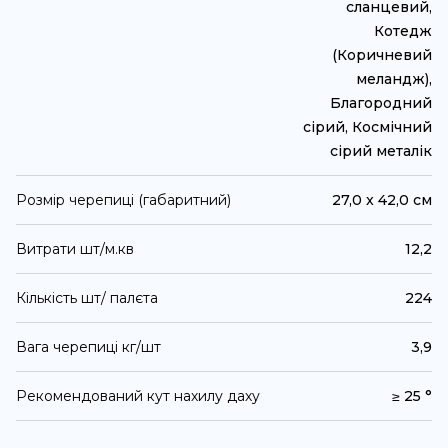
сланцевий,
Котедж
(Коричневий
меландж),
Благородний
сірий, Космічний
сірий металік
Розмір черепиці (габаритний)
27,0 x 42,0 см
Витрати шт/м.кв
12,2
Кількість шт/ палєта
224
Вага черепиці кг/шт
3,9
Рекомендований кут нахилу даху
≥ 25 °